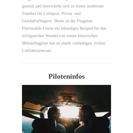
genutzt und entwickelte sich zu einem modernen
Standort für Luftsport, Privat- und
Geschäftsfliegerei. Heute ist der Flugplatz
Eberswalde-Finow ein lebendiges Beispiel für den
erfolgreichen Wandel von einem historischen
Militärflugplatz hin zu einem vielseitigen, zivilen
Luftfahrtzentrum.
Piloteninfos