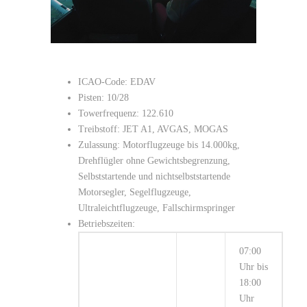
ICAO-Code: EDAV
Pisten: 10/28
Towerfrequenz: 122.610
Treibstoff: JET A1, AVGAS, MOGAS
Zulassung: Motorflugzeuge bis 14.000kg,
Drehflügler ohne Gewichtsbegrenzung,
Selbststartende und nichtselbststartende
Motorsegler, Segelflugzeuge,
Ultraleichtflugzeuge, Fallschirmspringer
Betriebszeiten:
07:00
Uhr bis
18:00
Uhr