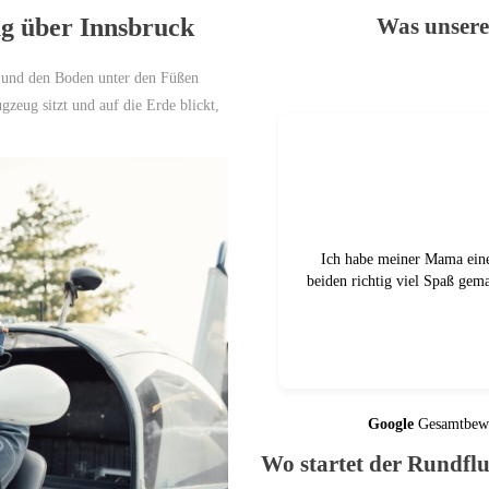
ug über Innsbruck
Was unser
n und den Boden unter den Füßen
eug sitzt und auf die Erde blickt,
024.
deburg geschenkt. Der Tag hat uns
We used this company for a
chmal, vor allem an das nette Team
Germany. even though we ha
getting sick last minute the
experience! t
Google
Gesamtbew
Wo startet der Rundfl