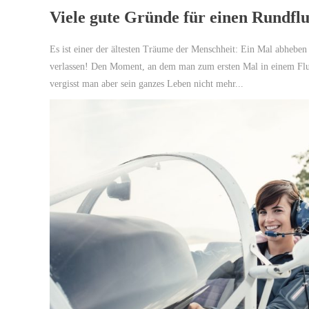
Viele gute Gründe für einen Rundfl
Es ist einer der ältesten Träume der Menschheit: Ein Mal abhebe
verlassen! Den Moment, an dem man zum ersten Mal in einem Flugz
vergisst man aber sein ganzes Leben nicht mehr...
Diana C.
11. November, 2
Ich habe meiner Mama einen Rundflug über Mag
beiden richtig viel Spaß gemacht! Vielen Dank no