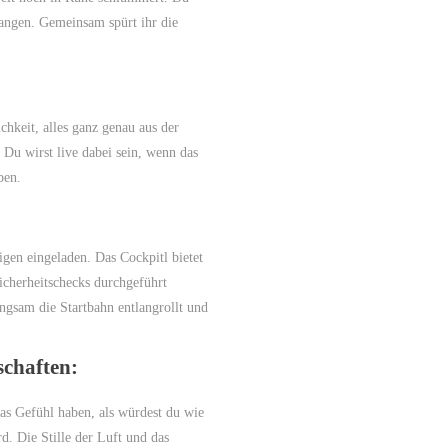
angen. Gemeinsam spürt ihr die
hkeit, alles ganz genau aus der
 Du wirst live dabei sein, wenn das
ben.
igen eingeladen. Das Cockpitl bietet
icherheitschecks durchgeführt
ngsam die Startbahn entlangrollt und
chaften:
das Gefühl haben, als würdest du wie
d. Die Stille der Luft und das