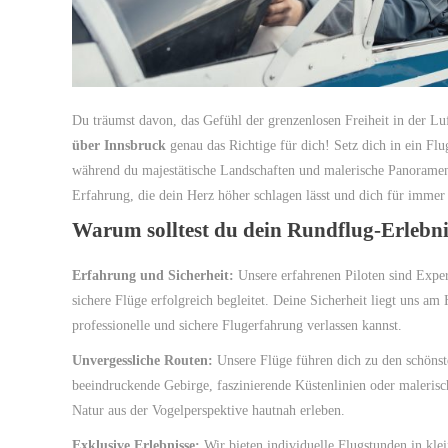
Du träumst davon, das Gefühl der grenzenlosen Freiheit in der Lu
über Innsbruck
genau das Richtige für dich! Setz dich in ein Fl
während du majestätische Landschaften und malerische Panoramen 
Erfahrung, die dein Herz höher schlagen lässt und dich für immer 
Warum solltest du dein Rundflug-Erlebni
Erfahrung und Sicherheit:
Unsere erfahrenen Piloten sind Exper
sichere Flüge erfolgreich begleitet. Deine Sicherheit liegt uns am
professionelle und sichere Flugerfahrung verlassen kannst.
Unvergessliche Routen:
Unsere Flüge führen dich zu den schöns
beeindruckende Gebirge, faszinierende Küstenlinien oder malerisch
Natur aus der Vogelperspektive hautnah erleben.
Exklusive Erlebnisse:
Wir bieten individuelle Flugstunden in kle