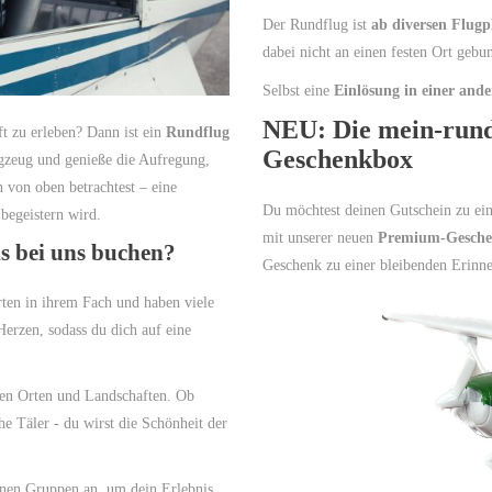
Der Rundflug ist
ab diversen Flug
dabei nicht an einen festen Ort gebu
Selbst eine
Einlösung in einer and
NEU: Die mein-run
ft zu erleben? Dann ist ein
Rundflug
Geschenkbox
ugzeug und genieße die Aufregung,
von oben betrachtest – eine
Du möchtest deinen Gutschein zu e
begeistern wird.
mit unserer neuen
Premium-Gesch
s bei uns buchen?
Geschenk zu einer bleibenden Erinn
ten in ihrem Fach und haben viele
 Herzen, sodass du dich auf eine
ten Orten und Landschaften. Ob
e Täler - du wirst die Schönheit der
inen Gruppen an, um dein Erlebnis