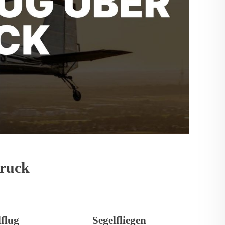
bruck
flug
Segelfliegen