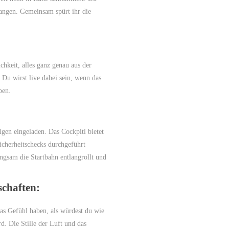
angen. Gemeinsam spürt ihr die
hkeit, alles ganz genau aus der
 Du wirst live dabei sein, wenn das
ben.
igen eingeladen. Das Cockpitl bietet
icherheitschecks durchgeführt
ngsam die Startbahn entlangrollt und
chaften:
das Gefühl haben, als würdest du wie
d. Die Stille der Luft und das