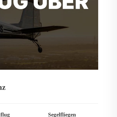
nz
flug
Segelfliegen