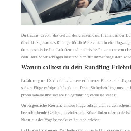
Du träumst davon, das Gefühl der grenzenlosen Freiheit in der Lu
über Linz
genau das Richtige für dich! Setz dich in ein Flugzeu
du majestätische Landschaften und malerische Panoramen von oben
dein Herz höher schlagen lässt und dich für immer begeistern wird
Warum solltest du dein Rundflug-Erlebni
Erfahrung und Sicherheit:
Unsere erfahrenen Piloten sind Exper
sichere Flüge erfolgreich begleitet. Deine Sicherheit liegt uns am
professionelle und sichere Flugerfahrung verlassen kannst.
Unvergessliche Routen:
Unsere Flüge führen dich zu den schöns
beeindruckende Gebirge, faszinierende Küstenlinien oder malerisch
Natur aus der Vogelperspektive hautnah erleben.
Exklusive Erlebnisse:
Wir bieten individuelle Flugstunden in kle