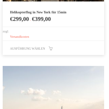
Helikopterflug in New York für 15min
€
299,00
€
399,00
–
zzgl.
Versandkosten
AUSFÜHRUNG WÄHLEN
Dieses
Produkt
weist
mehrere
Varianten
auf.
Die
Optionen
können
auf