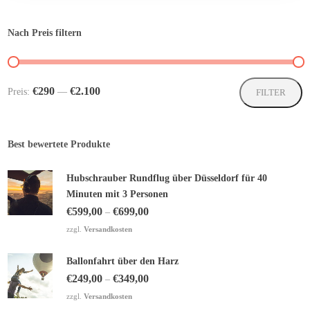
auf
der
Nach Preis filtern
Produktseite
gewählt
werden
Mi
M
€290
€2.100
Preis:
—
FILTER
Pr
Pr
Best bewertete Produkte
Hubschrauber Rundflug über Düsseldorf für 40
Minuten mit 3 Personen
€
599,00
€
699,00
–
zzgl.
Versandkosten
Ballonfahrt über den Harz
€
249,00
€
349,00
–
zzgl.
Versandkosten