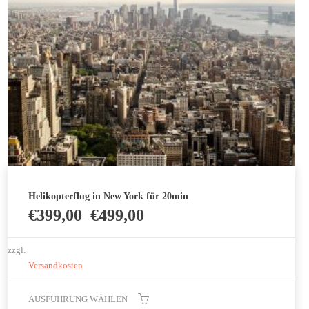
der
Produktseite
gewählt
werden
Helikopterflug in New York für 20min
€
399,00
€
499,00
–
zzgl.
Versandkosten
AUSFÜHRUNG WÄHLEN