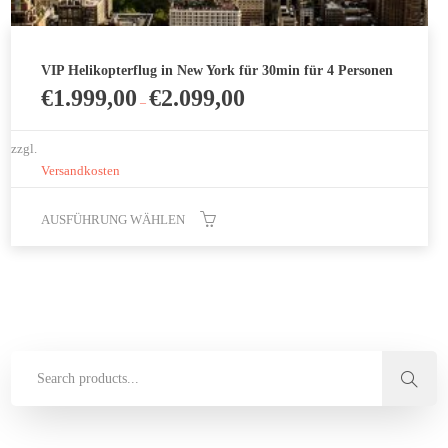
VIP Helikopterflug in New York für 30min für 4 Personen
€
1.999,00
€
2.099,00
–
zzgl.
Versandkosten
AUSFÜHRUNG WÄHLEN
Dieses
Produkt
weist
mehrere
Varianten
auf.
Die
Optionen
können