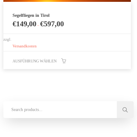
Segelfliegen in Tirol
€
149,00
€
597,00
–
zzgl.
Versandkosten
AUSFÜHRUNG WÄHLEN
Dieses
Produkt
weist
mehrere
Varianten
auf.
Die
Optionen
können
auf