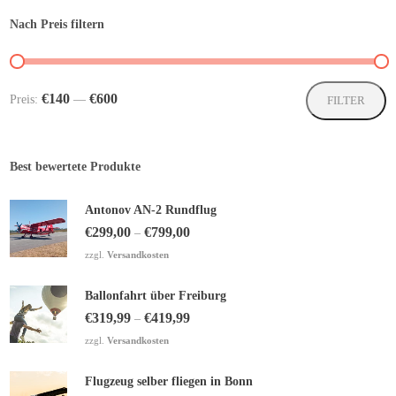
der
Nach Preis filtern
Produktseite
gewählt
werden
Mi
M
€140
€600
Preis:
—
FILTER
Pr
Pr
Best bewertete Produkte
Antonov AN-2 Rundflug
€
299,00
€
799,00
–
zzgl.
Versandkosten
Ballonfahrt über Freiburg
€
319,99
€
419,99
–
zzgl.
Versandkosten
Flugzeug selber fliegen in Bonn