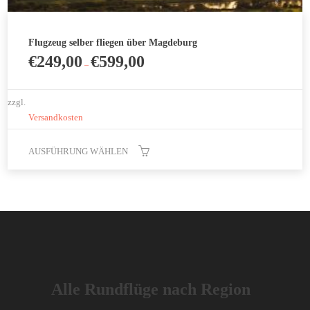
Flugzeug selber fliegen über Magdeburg
€
249,00
€
599,00
–
zzgl.
Versandkosten
AUSFÜHRUNG WÄHLEN
Dieses
Produkt
weist
mehrere
Varianten
auf.
Die
Alle Rundflüge nach Region
Optionen
können