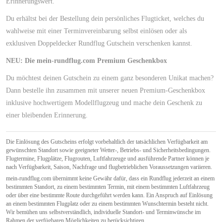
Erinnerungswert.
Du erhältst bei der Bestellung dein persönliches Flugticket, welches du
wahlweise mit einer Terminvereinbarung selbst einlösen oder als
exklusiven Doppeldecker Rundflug Gutschein verschenken kannst.
NEU: Die mein-rundflug.com Premium Geschenkbox
Du möchtest deinen Gutschein zu einem ganz besonderen Unikat machen?
Dann bestelle ihn zusammen mit unserer neuen Premium-Geschenkbox
inklusive hochwertigem Modellflugzeug und mache dein Geschenk zu
einer bleibenden Erinnerung.
Die Einlösung des Gutscheins erfolgt vorbehaltlich der tatsächlichen Verfügbarkeit am
gewünschten Standort sowie geeigneter Wetter-, Betriebs- und Sicherheitsbedingungen.
Flugtermine, Flugplätze, Flugrouten, Luftfahrzeuge und ausführende Partner können je
nach Verfügbarkeit, Saison, Nachfrage und flugbetrieblichen Voraussetzungen variieren.
mein-rundflug.com übernimmt keine Gewähr dafür, dass ein Rundflug jederzeit an einem
bestimmten Standort, zu einem bestimmten Termin, mit einem bestimmten Luftfahrzeug
oder über eine bestimmte Route durchgeführt werden kann. Ein Anspruch auf Einlösung
an einem bestimmten Flugplatz oder zu einem bestimmten Wunschtermin besteht nicht.
Wir bemühen uns selbstverständlich, individuelle Standort- und Terminwünsche im
Rahmen der verfügbaren Möglichkeiten zu berücksichtigen.