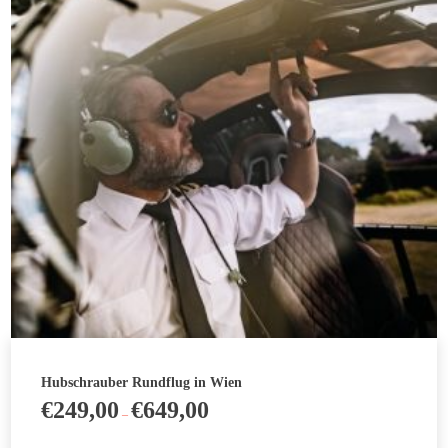
Die
Optionen
können
auf
der
Produktseite
gewählt
werden
Hubschrauber Rundflug in Wien
€
249,00
€
649,00
–