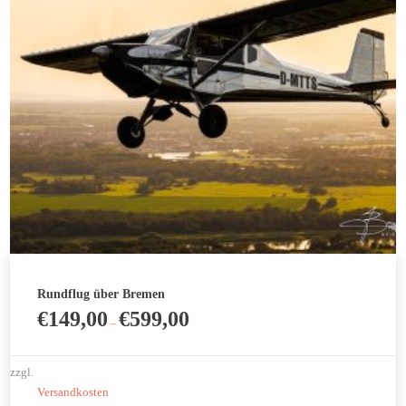
gewählt
werden
Rundflug über Bremen
€
149,00
€
599,00
–
zzgl.
Versandkosten