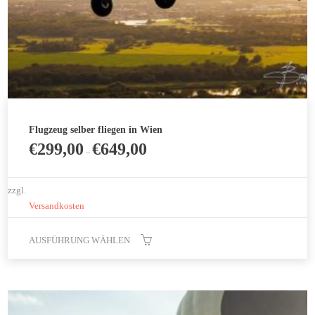
Flugzeug selber fliegen in Wien
€
299,00
€
649,00
–
zzgl.
Versandkosten
AUSFÜHRUNG WÄHLEN
Dieses
Produkt
weist
mehrere