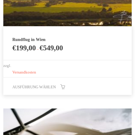
Rundflug in Wien
€
199,00
€
549,00
–
zzgl.
Versandkosten
AUSFÜHRUNG WÄHLEN
Dieses
Produkt
weist
mehrere
Varianten
auf.