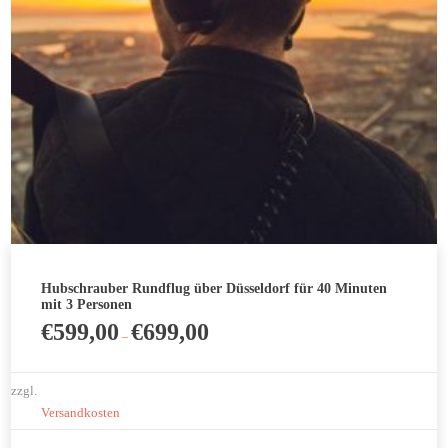
können
auf
der
Produktseite
gewählt
werden
Hubschrauber Rundflug über Düsseldorf für 40 Minuten
mit 3 Personen
€
599,00
€
699,00
–
zzgl.
Versandkosten