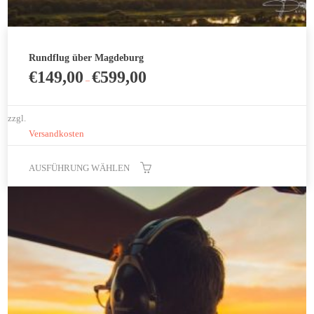
Rundflug über Magdeburg
€
149,00
€
599,00
–
zzgl.
Versandkosten
AUSFÜHRUNG WÄHLEN
Dieses
Produkt
weist
mehrere
Varianten
auf.
Die
Optionen