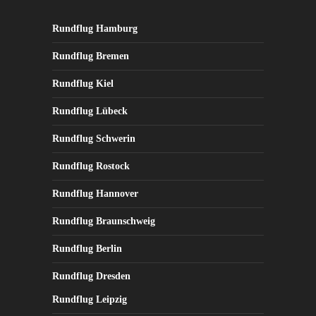
auf
der
Rundflug Hamburg
Produktseite
Rundflug Bremen
gewählt
werden
Rundflug Kiel
Rundflug Lübeck
Rundflug Schwerin
Rundflug Rostock
Rundflug Hannover
Rundflug Braunschweig
Rundflug Berlin
Rundflug Dresden
Rundflug Leipzig