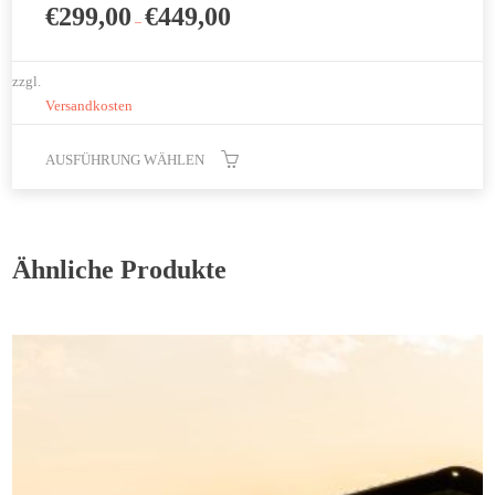
€
299,00
€
449,00
–
zzgl.
Versandkosten
AUSFÜHRUNG WÄHLEN
Dieses
Produkt
weist
Ähnliche Produkte
mehrere
Varianten
auf.
Die
Optionen
können
auf
der
Produktseite