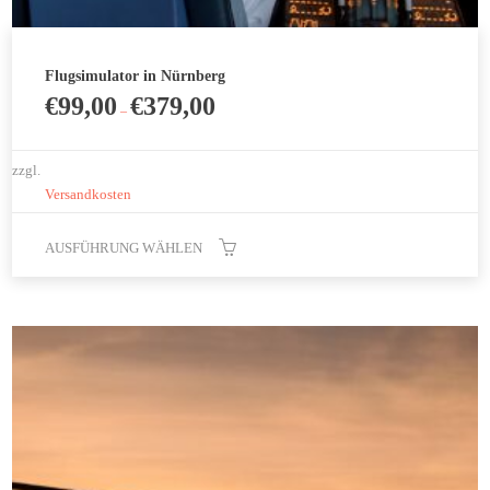
Flugsimulator in Nürnberg
€
99,00
€
379,00
–
zzgl.
Versandkosten
AUSFÜHRUNG WÄHLEN
Dieses
Produkt
weist
mehrere
Varianten
auf.
Die
Optionen
können