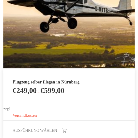
Produktseite
gewählt
werden
Flugzeug selber fliegen in Nürnberg
€
249,00
€
599,00
–
zzgl.
Versandkosten
AUSFÜHRUNG WÄHLEN