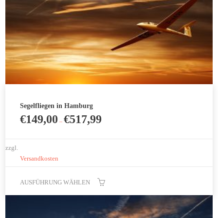
Produktseite
gewählt
werden
Segelfliegen in Hamburg
€
149,00
€
517,99
–
zzgl.
Versandkosten
AUSFÜHRUNG WÄHLEN
Dieses
Produkt