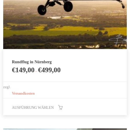
Rundflug in Nürnberg
€
149,00
€
499,00
–
zzgl.
Versandkosten
AUSFÜHRUNG WÄHLEN
Dieses
Produkt