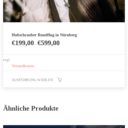
Hubschrauber Rundflug in Nürnberg
€
199,00
€
599,00
–
zzgl.
Versandkosten
AUSFÜHRUNG WÄHLEN
Dieses
Produkt
weist
Ähnliche Produkte
mehrere
Varianten
auf.