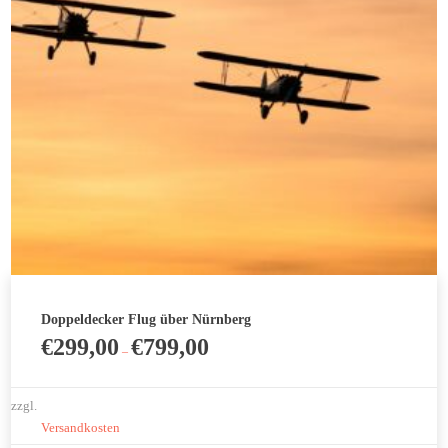
auf
der
Produktseite
gewählt
werden
Doppeldecker Flug über Nürnberg
€
299,00
€
799,00
–
zzgl.
Versandkosten