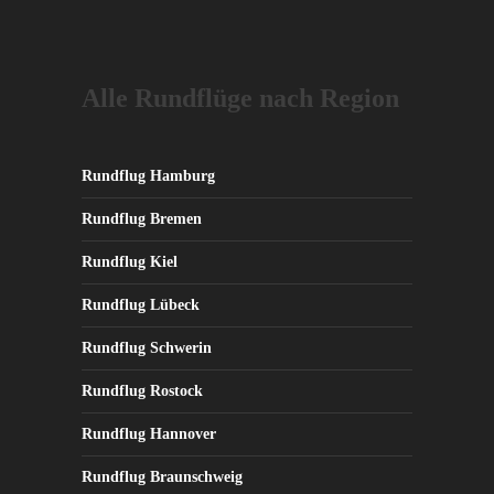
Varianten
auf.
Die
Alle Rundflüge nach Region
Optionen
können
auf
der
Rundflug Hamburg
Produktseite
Rundflug Bremen
gewählt
werden
Rundflug Kiel
Rundflug Lübeck
Rundflug Schwerin
Rundflug Rostock
Rundflug Hannover
Rundflug Braunschweig