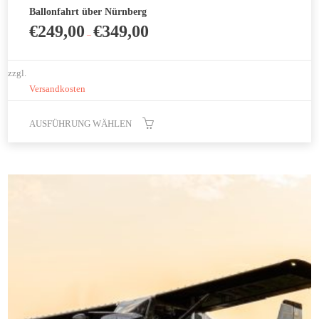
Ballonfahrt über Nürnberg
€
249,00
€
349,00
–
zzgl.
Versandkosten
AUSFÜHRUNG WÄHLEN
Dieses
Produkt
weist
mehrere
Varianten
auf.
Die
Optionen
können
auf
der