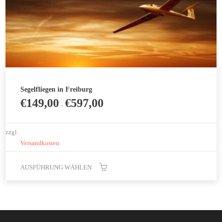
werden
Segelfliegen in Freiburg
€
149,00
€
597,00
–
zzgl.
Versandkosten
AUSFÜHRUNG WÄHLEN
Dieses
Produkt
weist
mehrere