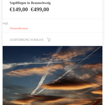
Segelfliegen in Braunschweig
€
149,00
€
499,00
–
zzgl.
Versandkosten
AUSFÜHRUNG WÄHLEN
Dieses
Produkt
weist
mehrere
Varianten
auf.
Die
Optionen
können
auf
der