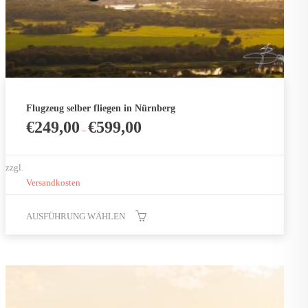
Flugzeug selber fliegen in Nürnberg
€
249,00
€
599,00
–
zzgl.
Versandkosten
AUSFÜHRUNG WÄHLEN
Dieses
Produkt
weist
mehrere
Varianten