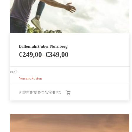
Ballonfahrt über Nürnberg
€
249,00
€
349,00
–
zzgl.
Versandkosten
AUSFÜHRUNG WÄHLEN
Dieses
Produkt
weist
mehrere
Varianten