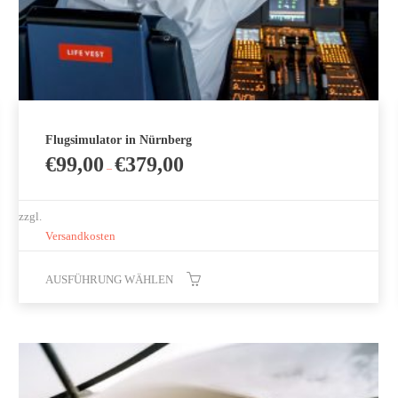
Flugsimulator in Nürnberg
€
99,00
€
379,00
–
zzgl.
Versandkosten
AUSFÜHRUNG WÄHLEN
Dieses
Produkt
weist
mehrere
Varianten