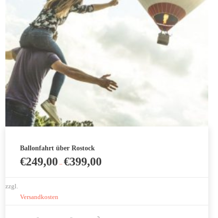
auf
der
Produktseite
gewählt
werden
Ballonfahrt über Rostock
€
249,00
€
399,00
–
zzgl.
Versandkosten