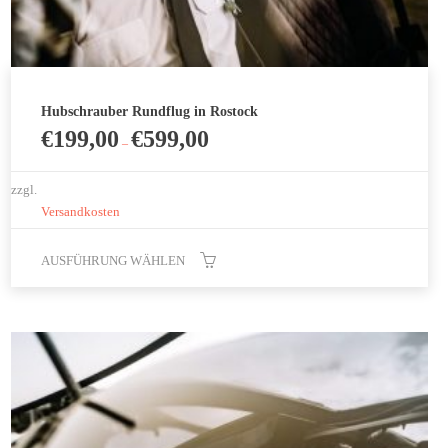
Hubschrauber Rundflug in Rostock
€
199,00
€
599,00
–
zzgl.
Versandkosten
AUSFÜHRUNG WÄHLEN
Dieses
Produkt
weist
mehrere
Varianten
auf.
Die