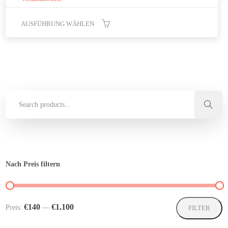
AUSFÜHRUNG WÄHLEN
Dieses
Produkt
weist
mehrere
Varianten
auf.
Die
Optionen
können
auf
der
Nach Preis filtern
Produktseite
gewählt
werden
Mi
M
€140
€1.100
Preis:
—
FILTER
Pr
Pr