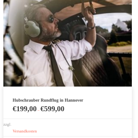
können
auf
der
Produktseite
gewählt
werden
Hubschrauber Rundflug in Hannover
€
199,00
€
599,00
–
zzgl.
Versandkosten