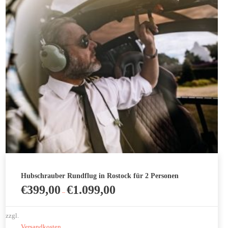
Optionen
können
auf
der
Produktseite
gewählt
werden
Hubschrauber Rundflug in Rostock für 2 Personen
€
399,00
€
1.099,00
–
zzgl.
Versandkosten