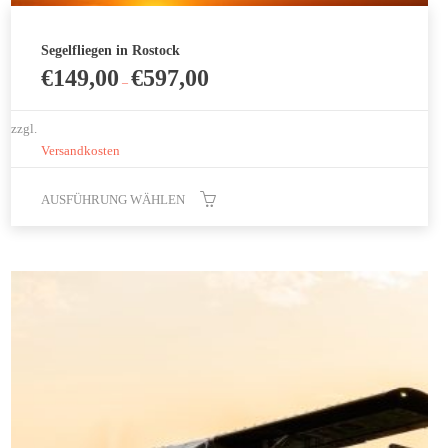
Segelfliegen in Rostock
€
149,00
€
597,00
–
zzgl.
Versandkosten
AUSFÜHRUNG WÄHLEN
Dieses
Produkt
weist
mehrere
Varianten
auf.
Die
Optionen
können
auf