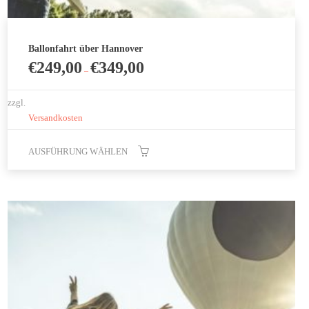
Ballonfahrt über Hannover
€
249,00
€
349,00
–
zzgl.
Versandkosten
AUSFÜHRUNG WÄHLEN
Dieses
Produkt
weist
mehrere
Varianten
auf.
Die
Optionen
können