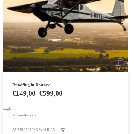
der
Produktseite
gewählt
werden
Rundflug in Rostock
€
149,00
€
599,00
–
zzgl.
Versandkosten
AUSFÜHRUNG WÄHLEN