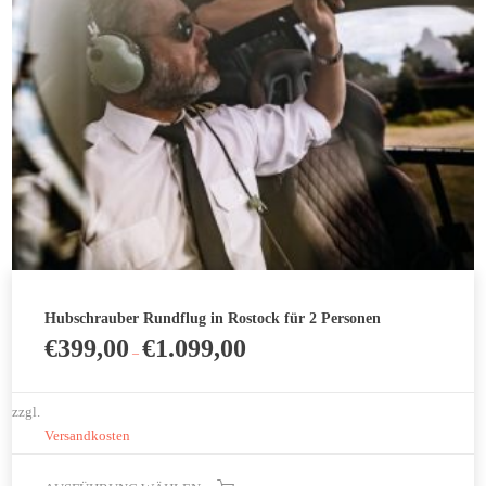
der
Produktseite
gewählt
werden
Hubschrauber Rundflug in Rostock für 2 Personen
€
399,00
€
1.099,00
–
zzgl.
Versandkosten