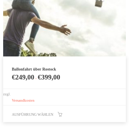
gewählt
werden
Ballonfahrt über Rostock
€
249,00
€
399,00
–
zzgl.
Versandkosten
AUSFÜHRUNG WÄHLEN
Dieses