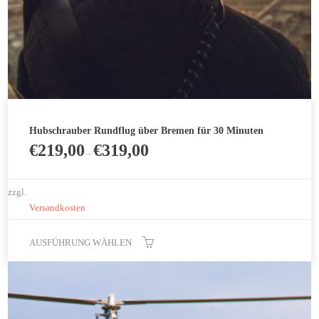
Hubschrauber Rundflug über Bremen für 30 Minuten
€
219,00
€
319,00
–
zzgl.
Versandkosten
AUSFÜHRUNG WÄHLEN
Dieses
Produkt
weist
mehrere