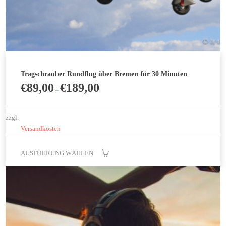
Tragschrauber Rundflug über Bremen für 30 Minuten
€
89,00
€
189,00
–
zzgl.
Versandkosten
AUSFÜHRUNG WÄHLEN
Dieses
Produkt
weist
mehrere
Varianten