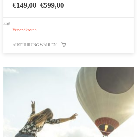
€
149,00
€
599,00
–
zzgl.
Versandkosten
AUSFÜHRUNG WÄHLEN
Dieses
Produkt
weist
mehrere
Varianten
auf.
Die
Optionen
können
auf
der
Produktseite