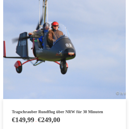
Varianten
auf.
Die
Optionen
können
auf
der
Produktseite
gewählt
werden
Tragschrauber Rundflug über NRW für 30 Minuten
€
149,99
€
249,00
–