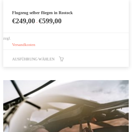
Flugzeug selber fliegen in Rostock
€
249,00
€
599,00
–
zzgl.
Versandkosten
AUSFÜHRUNG WÄHLEN
Dieses
Produkt
weist
mehrere
Varianten
auf.
Die
Optionen
können
auf