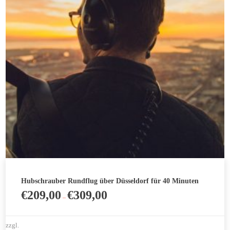
auf.
Die
Optionen
können
auf
der
Produktseite
gewählt
werden
Hubschrauber Rundflug über Düsseldorf für 40 Minuten
€
209,00
€
309,00
–
zzgl.