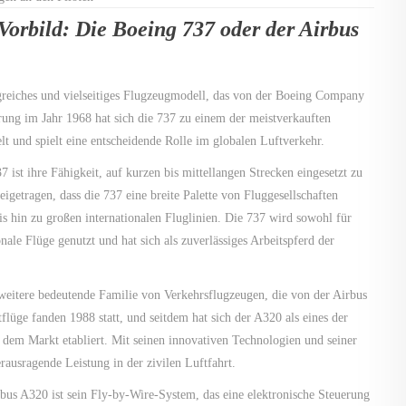
Vorbild: Die Boeing 737 oder der Airbus
lgreiches und vielseitiges Flugzeugmodell, das von der Boeing Company
rung im Jahr 1968 hat sich die 737 zu einem der meistverkauften
t und spielt eine entscheidende Rolle im globalen Luftverkehr.
ist ihre Fähigkeit, auf kurzen bis mittellangen Strecken eingesetzt zu
eigetragen, dass die 737 eine breite Palette von Fluggesellschaften
is hin zu großen internationalen Fluglinien. Die 737 wird sowohl für
ionale Flüge genutzt und hat sich als zuverlässiges Arbeitspferd der
 weitere bedeutende Familie von Verkehrsflugzeugen, die von der Airbus
lüge fanden 1988 statt, und seitdem hat sich der A320 als eines der
 dem Markt etabliert. Mit seinen innovativen Technologien und seiner
erausragende Leistung in der zivilen Luftfahrt.
us A320 ist sein Fly-by-Wire-System, das eine elektronische Steuerung