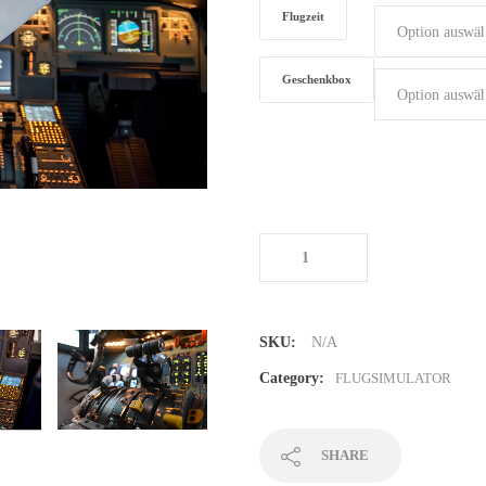
Flugzeit
Geschenkbox
Flugsimulator in Bielefeld
Menge
SKU:
N/A
Category:
FLUGSIMULATOR
SHARE