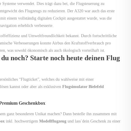
 Systeme verwendet. Dies trägt dazu bei, die Flugsteuerung zu
amtgewicht des Flugzeugs zu reduzieren. Der A320 war auch das erste
mit einem vollständig digitalen Cockpit ausgestattet wurde, was die
navigation erheblich verbesserte.
toffeffizienz und Umweltfreundlichkeit bekannt. Durch fortschrittliche
mische Verbesserungen konnte Airbus den Kraftstoffverbrauch pro
ren, was sowohl ökonomisch als auch ökologisch vorteilhaft ist.
 du noch? Starte noch heute deinen Flug
persönliches “Flugticket”, welches du wahlweise mit einer
lösen kannst oder aber als exklusiven
Flugsimulator Bielefeld
 Premium Geschenkbox
inem ganz besonderen Unikat machen? Dann bestelle ihn zusammen mit
box
inkl. hochwertigem
Modellflugzeug
und lass`dein Geschenk zu einer