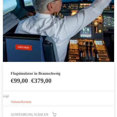
können
auf
der
Produktseite
gewählt
werden
Flugsimulator in Braunschweig
€
99,00
€
379,00
–
zzgl.
Versandkosten
AUSFÜHRUNG WÄHLEN