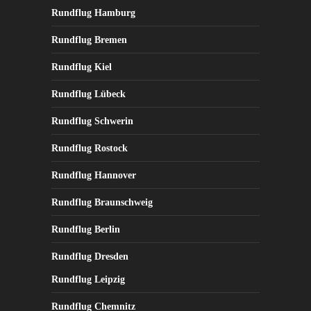
der
Rundflug Hamburg
Produktseite
Rundflug Bremen
gewählt
werden
Rundflug Kiel
Rundflug Lübeck
Rundflug Schwerin
Rundflug Rostock
Rundflug Hannover
Rundflug Braunschweig
Rundflug Berlin
Rundflug Dresden
Rundflug Leipzig
Rundflug Chemnitz