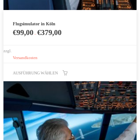
Flugsimulator in Köln
€
99,00
€
379,00
–
zzgl.
Versandkosten
AUSFÜHRUNG WÄHLEN
Dieses
Produkt
weist
mehrere
Varianten
auf.
Die
Optionen