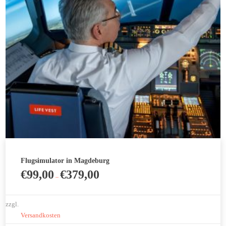
gewählt
werden
Flugsimulator in Magdeburg
€
99,00
€
379,00
–
zzgl.
Versandkosten