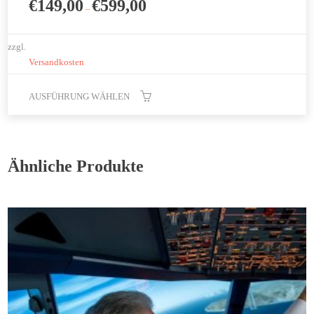
€
149,00
€
599,00
–
zzgl.
Versandkosten
AUSFÜHRUNG WÄHLEN
Dieses
Produkt
weist
Ähnliche Produkte
mehrere
Varianten
auf.
Die
Optionen
können
auf
der
Produktseite