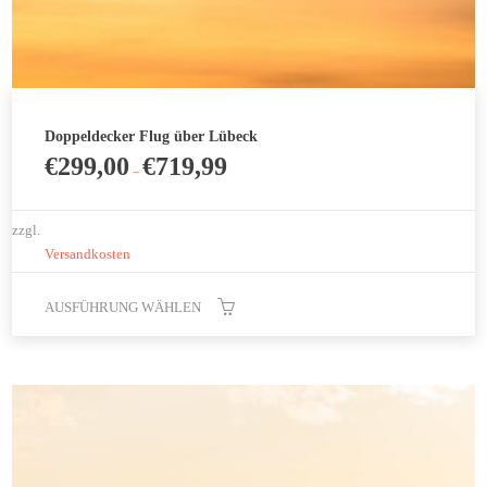
Doppeldecker Flug über Lübeck
€
299,00
€
719,99
–
zzgl.
Versandkosten
AUSFÜHRUNG WÄHLEN
Dieses
Produkt
weist
mehrere
Varianten
auf.