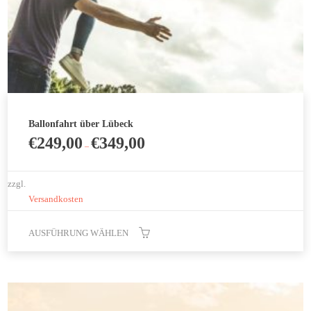
Ballonfahrt über Lübeck
€
249,00
€
349,00
–
zzgl.
Versandkosten
AUSFÜHRUNG WÄHLEN
Dieses
Produkt
weist
mehrere