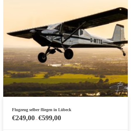
Die
Optionen
können
auf
der
Produktseite
gewählt
werden
Flugzeug selber fliegen in Lübeck
€
249,00
€
599,00
–