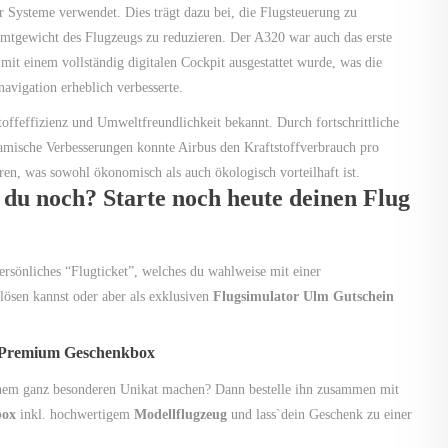
 Systeme verwendet. Dies trägt dazu bei, die Flugsteuerung zu
amtgewicht des Flugzeugs zu reduzieren. Der A320 war auch das erste
mit einem vollständig digitalen Cockpit ausgestattet wurde, was die
navigation erheblich verbesserte.
toffeffizienz und Umweltfreundlichkeit bekannt. Durch fortschrittliche
mische Verbesserungen konnte Airbus den Kraftstoffverbrauch pro
ren, was sowohl ökonomisch als auch ökologisch vorteilhaft ist.
 du noch? Starte noch heute deinen Flug
persönliches “Flugticket”, welches du wahlweise mit einer
lösen kannst oder aber als exklusiven
Flugsimulator Ulm Gutschein
 Premium Geschenkbox
inem ganz besonderen Unikat machen? Dann bestelle ihn zusammen mit
box
inkl. hochwertigem
Modellflugzeug
und lass`dein Geschenk zu einer