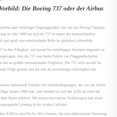
Vorbild: Die Boeing 737 oder der Airbus
lgreiches und vielseitiges Flugzeugmodell, das von der Boeing Company
rung im Jahr 1968 hat sich die 737 zu einem der meistverkauften
t und spielt eine entscheidende Rolle im globalen Luftverkehr.
ist ihre Fähigkeit, auf kurzen bis mittellangen Strecken eingesetzt zu
eigetragen, dass die 737 eine breite Palette von Fluggesellschaften
is hin zu großen internationalen Fluglinien. Die 737 wird sowohl für
ionale Flüge genutzt und hat sich als zuverlässiges Arbeitspferd der
 weitere bedeutende Familie von Verkehrsflugzeugen, die von der Airbus
lüge fanden 1988 statt, und seitdem hat sich der A320 als eines der
 dem Markt etabliert. Mit seinen innovativen Technologien und seiner
erausragende Leistung in der zivilen Luftfahrt.
us A320 ist sein Fly-by-Wire-System, das eine elektronische Steuerung