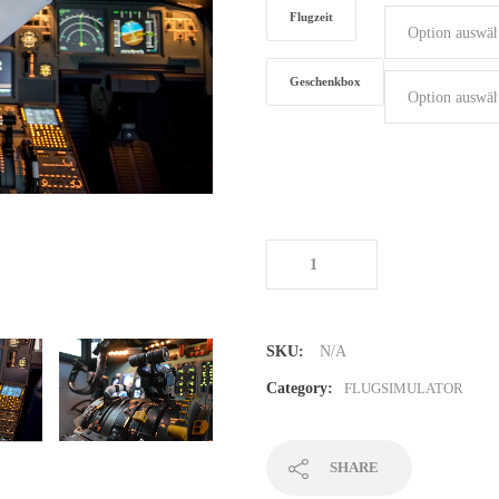
Flugzeit
Geschenkbox
Flugsimulator in Ulm
Menge
SKU:
N/A
Category:
FLUGSIMULATOR
SHARE