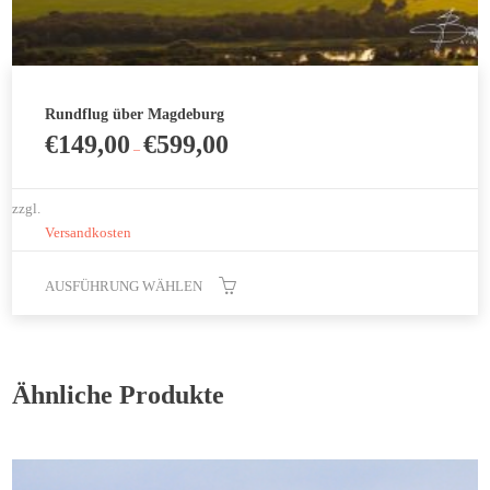
Rundflug über Magdeburg
€
149,00
€
599,00
–
zzgl.
Versandkosten
AUSFÜHRUNG WÄHLEN
Dieses
Produkt
weist
Ähnliche Produkte
mehrere
Varianten
auf.
Die