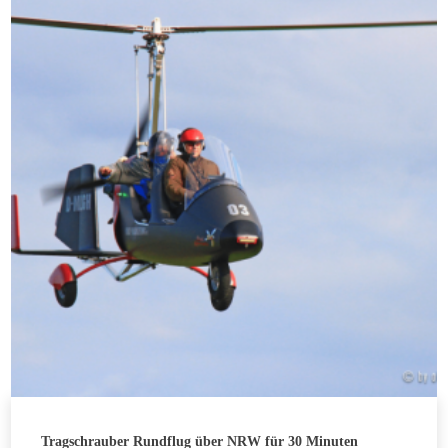
Optionen
können
auf
der
Produktseite
gewählt
werden
Tragschrauber Rundflug über NRW für 30 Minuten