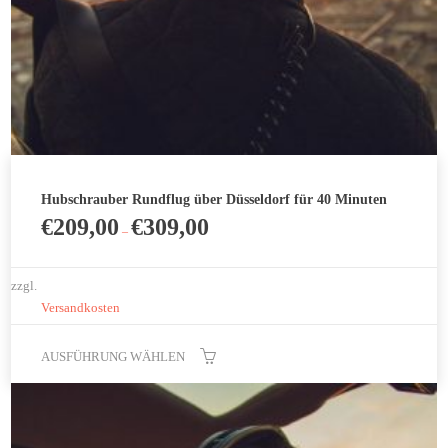
gewählt
werden
Hubschrauber Rundflug über Düsseldorf für 40 Minuten
€
209,00
€
309,00
–
zzgl.
Versandkosten
AUSFÜHRUNG WÄHLEN
Dieses
Produkt
weist