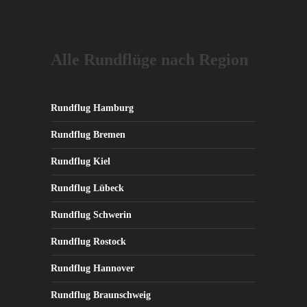
Varianten
auf.
Die
Alle Rundflüge nach Region
Optionen
können
auf
der
Rundflug Hamburg
Produktseite
Rundflug Bremen
gewählt
werden
Rundflug Kiel
Rundflug Lübeck
Rundflug Schwerin
Rundflug Rostock
Rundflug Hannover
Rundflug Braunschweig