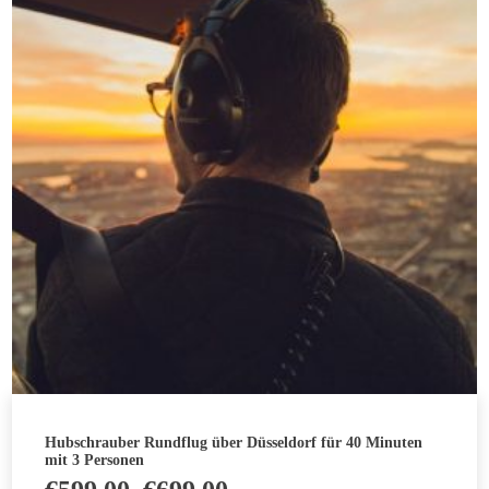
mehrere
Varianten
auf.
Die
Optionen
können
auf
der
Produktseite
gewählt
werden
Hubschrauber Rundflug über Düsseldorf für 40 Minuten
mit 3 Personen