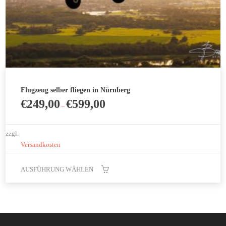
werden
Flugzeug selber fliegen in Nürnberg
€
249,00
€
599,00
–
zzgl.
Versandkosten
AUSFÜHRUNG WÄHLEN
Dieses
Produkt
weist
mehrere