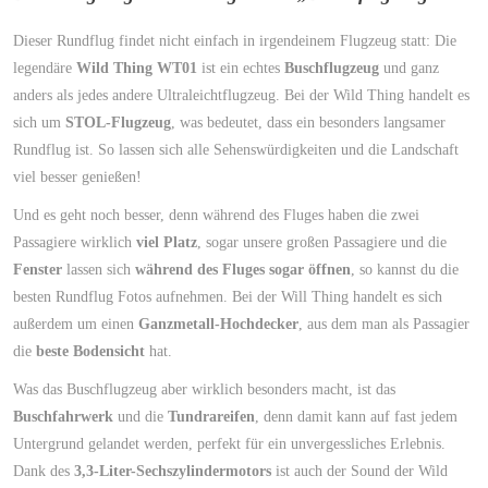
Dieser Rundflug findet nicht einfach in irgendeinem Flugzeug statt:
Die
legendäre
Wild
Thing WT01
ist ein echtes
Buschflugzeug
und ganz
anders als
jedes andere Ultraleichtflugzeug. Bei der Wild Thing handelt es
sich um
STOL-Flugzeug
, was bedeutet, dass ein besonders langsamer
Rundflug ist. So lassen sich alle Sehenswürdigkeiten und die Landschaft
viel besser genießen!
Und es geht noch besser, denn während des Fluges haben die zwei
Passagiere wirklich
viel Platz
, sogar unsere großen Passagiere und die
Fenster
lassen sich
während des Fluges sogar öffnen
, so kannst du die
besten Rundflug Fotos aufnehmen. Bei der Will Thing handelt es sich
außerdem um einen
Ganzmetall-Hochdecker
, aus dem man als Passagier
die
beste Bodensicht
hat.
Was das Buschflugzeug aber wirklich besonders macht, ist das
Buschfahrwerk
und die
Tundrareifen
, denn damit kann auf fast jedem
Untergrund gelandet werden, perfekt für ein unvergessliches Erlebnis.
Dank des
3,3-Liter-Sechszylindermotors
ist auch der Sound der Wild