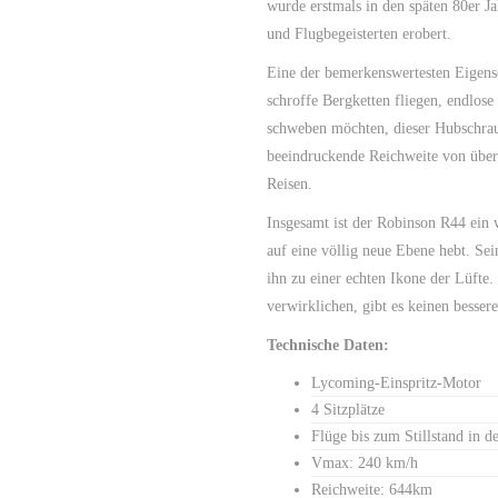
wurde erstmals in den späten 80er J
und Flugbegeisterten erobert.
Eine der bemerkenswertesten Eigensc
schroffe Bergketten fliegen, endlos
schweben möchten, dieser Hubschraube
beeindruckende Reichweite von über
Reisen.
Insgesamt ist der Robinson R44 ein w
auf eine völlig neue Ebene hebt. Sei
ihn zu einer echten Ikone der Lüfte
verwirklichen, gibt es keinen besse
Technische Daten:
Lycoming-Einspritz-Motor
4 Sitzplätze
Flüge bis zum Stillstand in d
Vmax: 240 km/h
Reichweite: 644km