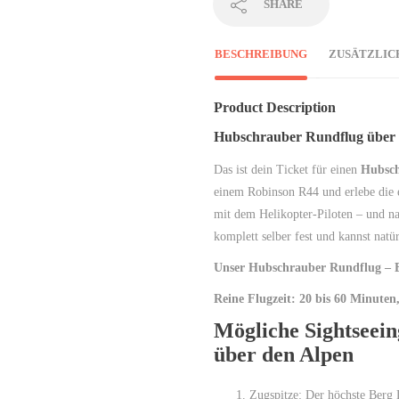
SHARE
BESCHREIBUNG
ZUSÄTZLIC
Product Description
Hubschrauber Rundflug über 
Das ist dein Ticket für einen
Hubsch
einem Robinson R44 und erlebe die e
mit dem Helikopter-Piloten – und na
komplett selber fest und kannst natü
Unser Hubschrauber Rundflug – Ei
Reine Flugzeit: 20 bis 60 Minuten
Mögliche Sightseei
über den Alpen
Zugspitze: Der höchste Berg 