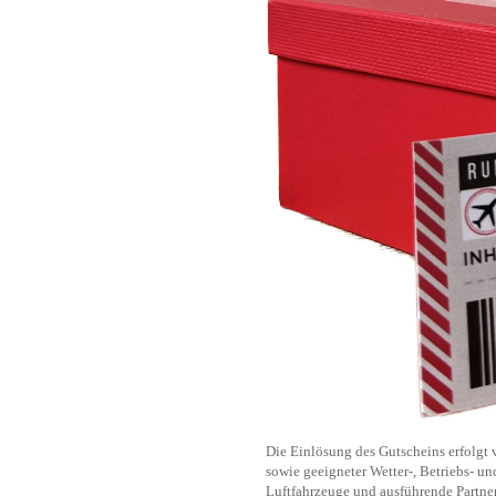
Die Einlösung des Gutscheins erfolgt 
sowie geeigneter Wetter-, Betriebs- u
Luftfahrzeuge und ausführende Partner