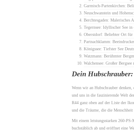
Garmisch-Partenkirchen: Beli
Neuschwanstein und Hohensc
Berchtesgaden: Malerisches 
Tegernsee: Idyllischer See in
Oberstdorf: Beliebter Ort fü
Partnachklamm: Beeindrucken
Königssee: Tiefster See Deu
Watzmann: Berühmter Bergma
Walchensee: Großer Bergsee
Dein Hubschrauber:
Wenn wir an Hubschrauber denken, 
und uns in die faszinierende Welt d
R44 ganz oben auf der Liste der Iko
und die Träume, die die Menschheit i
Mit einem leistungsstarken 260-PS-M
buchstäblich ab und eröffnet eine W