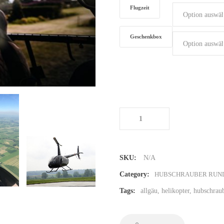
Flugzeit
Geschenkbox
Hubschrauber Rundflug in den Al
Menge
SKU:
N/A
Category:
HUBSCHRAUBER RUN
Tags:
allgäu
,
helikopter
,
hubschrau