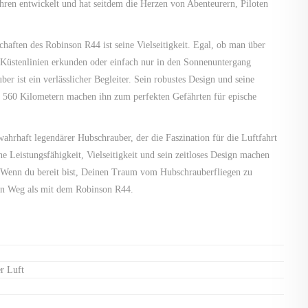
ahren entwickelt und hat seitdem die Herzen von Abenteurern, Piloten
haften des Robinson R44 ist seine Vielseitigkeit. Egal, ob man über
e Küstenlinien erkunden oder einfach nur in den Sonnenuntergang
r ist ein verlässlicher Begleiter. Sein robustes Design und seine
 560 Kilometern machen ihn zum perfekten Gefährten für epische
ahrhaft legendärer Hubschrauber, der die Faszination für die Luftfahrt
ne Leistungsfähigkeit, Vielseitigkeit und sein zeitloses Design machen
. Wenn du bereit bist, Deinen Traum vom Hubschrauberfliegen zu
ren Weg als mit dem Robinson R44.
er Luft