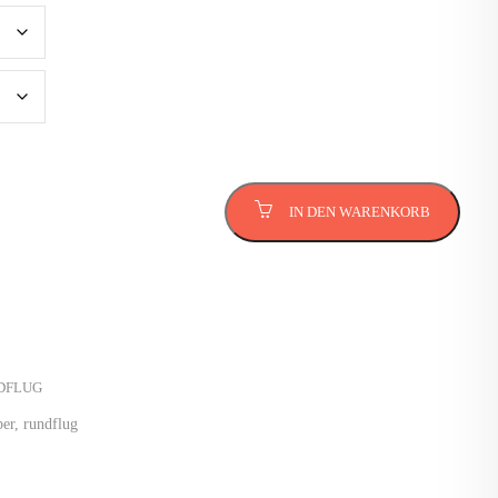
pen
IN DEN WARENKORB
DFLUG
ber
,
rundflug