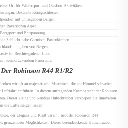
ebter Ort für Wintersport und Outdoor-Aktivitäten.
hwangau: Bekannte Königsschlösser.
Alpendorf mit umliegenden Bergen.
 den Bayerischen Alpen.
r Bergsport und Entspannung.
de Schlucht nahe Garmisch-Partenkirchen.
tschlands umgeben von Bergen.
ssiv im Berchtesgadener Land.
 mit beeindruckendem Panorama.
 Der Robinson R44 R1/R2
denken wir oft an majestätische Maschinen, die am Himmel schweben
er Luftfahrt entführen. In diesem aufregenden Kosmos steht der Robinson
nen. Dieser kleine und wendige Hubschrauber verkörpert die Innovation
n die Lüfte steigen ließen!
otor, der Eleganz und Kraft vereint, hebt der Robinson R44
elt grenzenloser Möglichkeiten. Dieser beeindruckende Hubschrauber