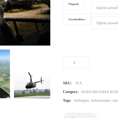
Flugzeit
Geschenkbox
Hubschrauber Rundflug in Graz
Menge
SKU:
N/A
Category:
HUBSCHRAUBER RUN
Tags:
helikopter
,
hubschrauber
,
run