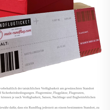
vorbehaltlich der tatsächlichen Verfügbarkeit am gewünschten Standort
nd Sicherheitsbedingungen. Flugtermine, Flugplätze, Flugrouten,
 können je nach Verfügbarkeit, Saison, Nachfrage und flugbetrieblichen
währ dafür, dass ein Rundflug jederzeit an einem bestimmten Standort, zu