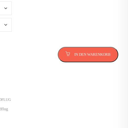
IN DEN WARENKORB
DFLUG
dflug