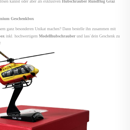
lösen kannst oder aber als exklusiven
Hubschrauber Rundflug Graz
emium Geschenkbox
inem ganz besonderen Unikat machen? Dann bestelle ihn zusammen mit
box
inkl. hochwertigem
Modellhubschrauber
und lass`dein Geschenk zu
!