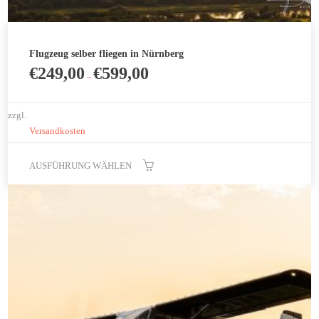
Flugzeug selber fliegen in Nürnberg
€
249,00
€
599,00
–
zzgl.
Versandkosten
AUSFÜHRUNG WÄHLEN
Dieses
Produkt
weist
mehrere
Varianten
auf.
Die
Optionen