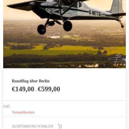
können
auf
der
Produktseite
gewählt
werden
Rundflug über Berlin
€
149,00
€
599,00
–
zzgl.
Versandkosten
AUSFÜHRUNG WÄHLEN