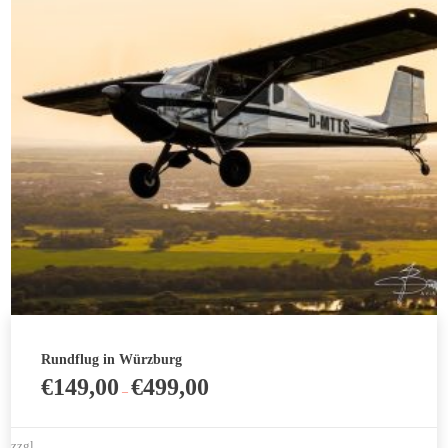
Optionen
können
auf
der
Produktseite
gewählt
werden
Rundflug in Würzburg
€
149,00
€
499,00
–
zzgl.