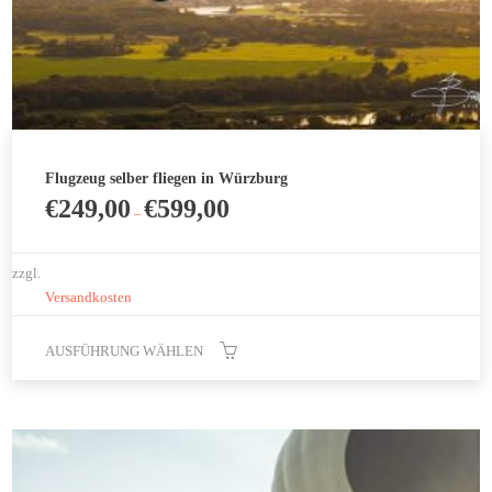
Flugzeug selber fliegen in Würzburg
€
249,00
€
599,00
–
zzgl.
Versandkosten
AUSFÜHRUNG WÄHLEN
Dieses
Produkt
weist
mehrere