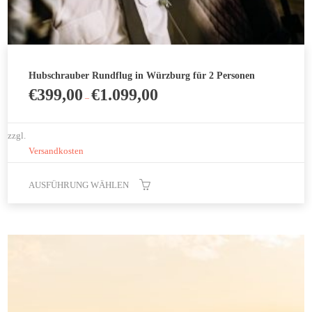
Hubschrauber Rundflug in Würzburg für 2 Personen
€
399,00
€
1.099,00
–
zzgl.
Versandkosten
AUSFÜHRUNG WÄHLEN
Dieses
Produkt
weist
mehrere
Varianten
auf.
Die