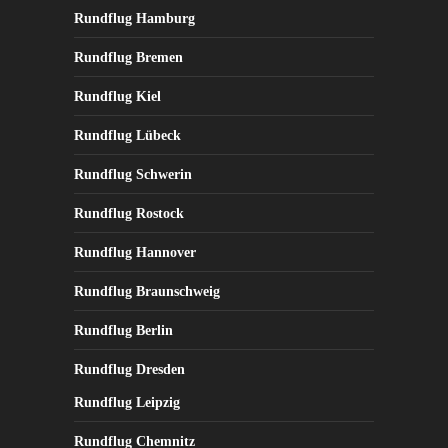
der
Rundflug Hamburg
Produktseite
Rundflug Bremen
gewählt
werden
Rundflug Kiel
Rundflug Lübeck
Rundflug Schwerin
Rundflug Rostock
Rundflug Hannover
Rundflug Braunschweig
Rundflug Berlin
Rundflug Dresden
Rundflug Leipzig
Rundflug Chemnitz