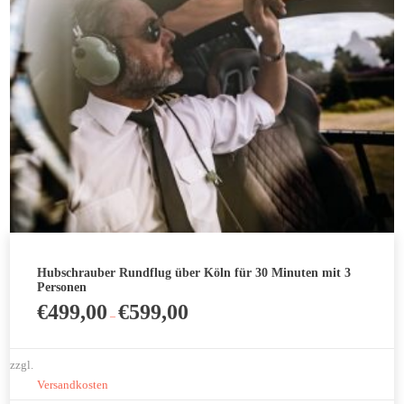
werden
Hubschrauber Rundflug über Köln für 30 Minuten mit 3
Personen
€
499,00
€
599,00
–
zzgl.
Versandkosten