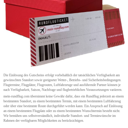
Die Einlösung des Gutscheins erfolgt vorbehaltlich der tatsächlichen Verfügbarkeit am
gewünschten Standort sowie geeigneter Wetter-, Betriebs- und Sicherheitsbedingungen.
Flugtermine, Flugplätze, Flugrouten, Luftfahrzeuge und ausführende Partner können je
nach Verfügbarkeit, Saison, Nachfrage und flugbetrieblichen Voraussetzungen variieren.
mein-rundflug.com übernimmt keine Gewähr dafür, dass ein Rundflug jederzeit an einem
bestimmten Standort, zu einem bestimmten Termin, mit einem bestimmten Luftfahrzeug
oder über eine bestimmte Route durchgeführt werden kann. Ein Anspruch auf Einlösung
an einem bestimmten Flugplatz oder zu einem bestimmten Wunschtermin besteht nicht.
Wir bemühen uns selbstverständlich, individuelle Standort- und Terminwünsche im
Rahmen der verfügbaren Möglichkeiten zu berücksichtigen.