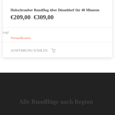
Hubschrauber Rundflug über Düsseldorf für 40 Minuten
€
209,00
€
309,00
–
zzgl.
Versandkosten
AUSFÜHRUNG WÄHLEN
Dieses
Produkt
weist
mehrere
Varianten
auf.
Die
Alle Rundflüge nach Region
Optionen
können
auf