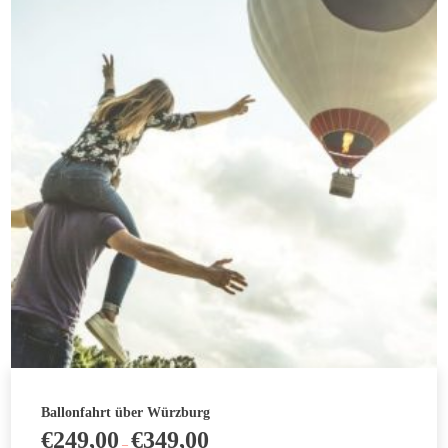
Varianten
auf.
Die
Optionen
können
auf
der
Produktseite
gewählt
werden
Ballonfahrt über Würzburg
€
249,00
€
349,00
–