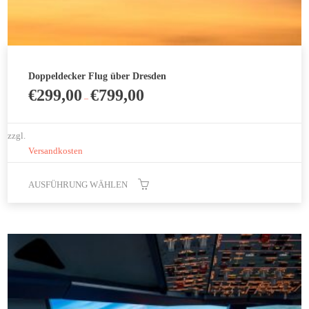
Doppeldecker Flug über Dresden
€
299,00
€
799,00
–
zzgl.
Versandkosten
AUSFÜHRUNG WÄHLEN
Dieses
Produkt
weist
mehrere
Varianten
auf.
Die