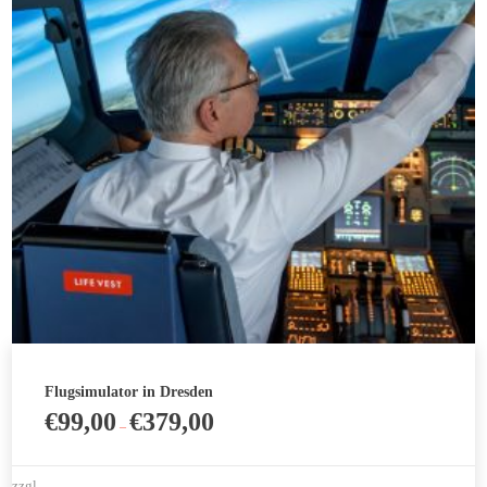
Optionen
können
auf
der
Produktseite
gewählt
werden
Flugsimulator in Dresden
€
99,00
€
379,00
–
zzgl.