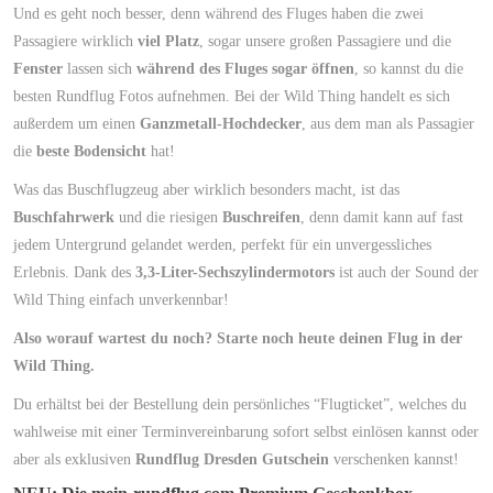
Und es geht noch besser, denn während des Fluges haben die zwei
Passagiere wirklich
viel Platz
, sogar unsere großen Passagiere und die
Fenster
lassen sich
während des Fluges sogar öffnen
, so kannst du die
besten Rundflug Fotos aufnehmen. Bei der Wild Thing handelt es sich
außerdem um einen
Ganzmetall-Hochdecker
, aus dem man als Passagier
die
beste Bodensicht
hat!
Was das Buschflugzeug aber wirklich besonders macht, ist das
Buschfahrwerk
und die riesigen
Buschreifen
, denn damit kann auf fast
jedem Untergrund gelandet werden, perfekt für ein unvergessliches
Erlebnis. Dank des
3,3-Liter-Sechszylindermotors
ist auch der Sound der
Wild Thing einfach unverkennbar!
Also worauf wartest du noch? Starte noch heute deinen Flug in der
Wild Thing.
Du erhältst bei der Bestellung dein persönliches “Flugticket”, welches du
wahlweise mit einer Terminvereinbarung sofort selbst einlösen kannst oder
aber als exklusiven
Rundflug Dresden Gutschein
verschenken kannst!