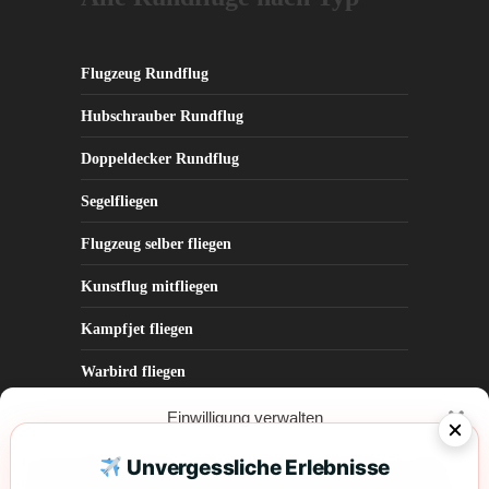
Flugzeug Rundflug
Hubschrauber Rundflug
Doppeldecker Rundflug
Segelfliegen
Flugzeug selber fliegen
Kunstflug mitfliegen
Kampfjet fliegen
Warbird fliegen
Parabelflug
Einwilligung verwalten
Um dir ein optimales Erlebnis zu bieten, verwenden wir Technologien wie Cookies,
Unvergessliche Erlebnisse
um Geräteinformationen zu speichern und/oder darauf zuzugreifen. Wenn du diesen