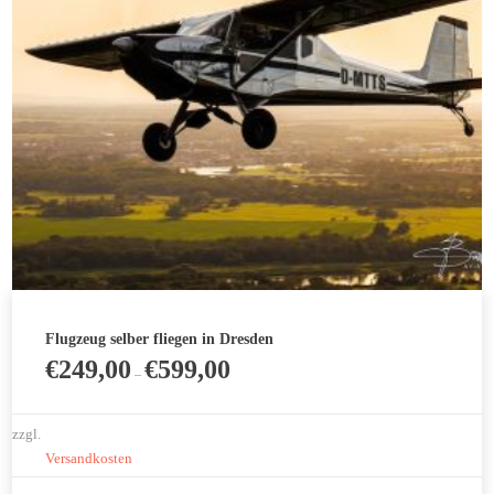
auf
der
Produktseite
gewählt
werden
Flugzeug selber fliegen in Dresden
€
249,00
€
599,00
–
zzgl.
Versandkosten