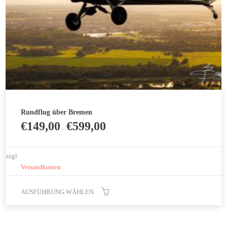
Produktseite
gewählt
werden
Rundflug über Bremen
€
149,00
€
599,00
–
zzgl.
Versandkosten
AUSFÜHRUNG WÄHLEN
Dieses
Produkt