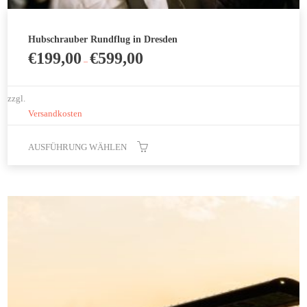
Hubschrauber Rundflug in Dresden
€
199,00
€
599,00
–
zzgl.
Versandkosten
AUSFÜHRUNG WÄHLEN
Dieses
Produkt
weist
mehrere
Varianten
auf.
Die
Optionen
können