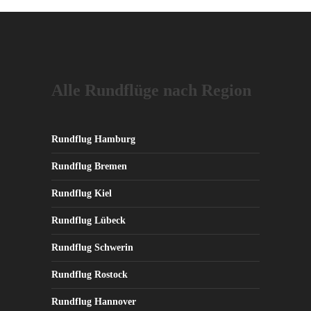
weist
mehrere
Varianten
auf.
Die
Alle Rundflüge nach Region
Optionen
können
auf
der
Rundflug Hamburg
Produktseite
Rundflug Bremen
gewählt
werden
Rundflug Kiel
Rundflug Lübeck
Rundflug Schwerin
Rundflug Rostock
Rundflug Hannover