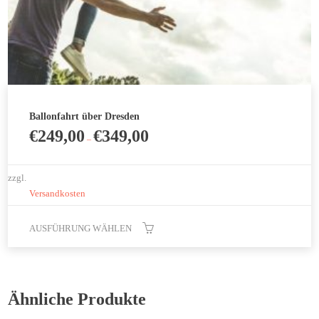
Ballonfahrt über Dresden
€
249,00
€
349,00
–
zzgl.
Versandkosten
AUSFÜHRUNG WÄHLEN
Dieses
Produkt
weist
Ähnliche Produkte
mehrere