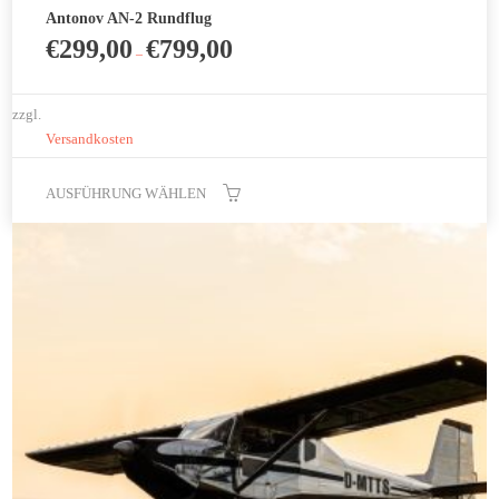
Antonov AN-2 Rundflug
€
299,00
€
799,00
–
zzgl.
Versandkosten
AUSFÜHRUNG WÄHLEN
Dieses
Produkt
weist
mehrere
Varianten
auf.
Die
Optionen
können
auf
der