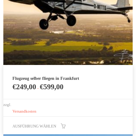
auf
der
Produktseite
gewählt
werden
Flugzeug selber fliegen in Frankfurt
€
249,00
€
599,00
–
zzgl.
Versandkosten
AUSFÜHRUNG WÄHLEN