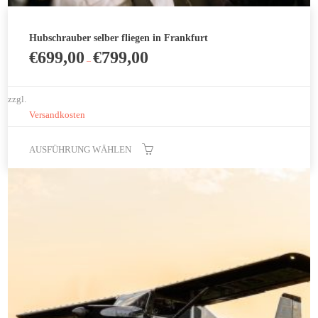
Hubschrauber selber fliegen in Frankfurt
€
699,00
€
799,00
–
zzgl.
Versandkosten
AUSFÜHRUNG WÄHLEN
Dieses
Produkt
weist
mehrere
Varianten
auf.
Die
Optionen
können