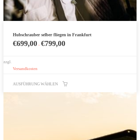
Hubschrauber selber fliegen in Frankfurt
€
699,00
€
799,00
–
zzgl.
Versandkosten
AUSFÜHRUNG WÄHLEN
Dieses
Produkt
weist
mehrere
Varianten
auf.
Die