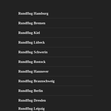
können
auf
der
Rundflug Hamburg
Produktseite
Rundflug Bremen
gewählt
werden
Rundflug Kiel
Rundflug Lübeck
Rundflug Schwerin
Rundflug Rostock
Rundflug Hannover
Rundflug Braunschweig
Rundflug Berlin
Rundflug Dresden
Rundflug Leipzig