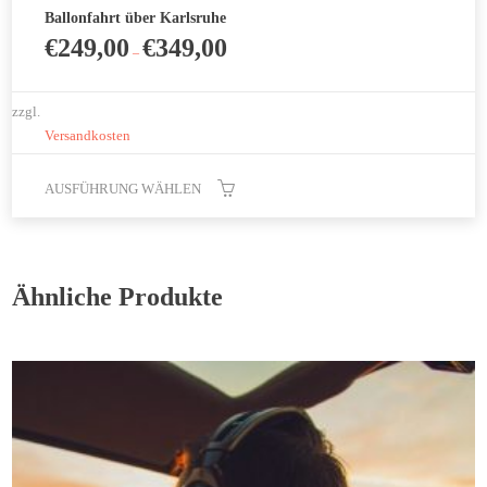
Ballonfahrt über Karlsruhe
€
249,00
€
349,00
–
zzgl.
Versandkosten
AUSFÜHRUNG WÄHLEN
Dieses
Produkt
weist
Ähnliche Produkte
mehrere
Varianten
auf.
Die
Optionen
können
auf
der