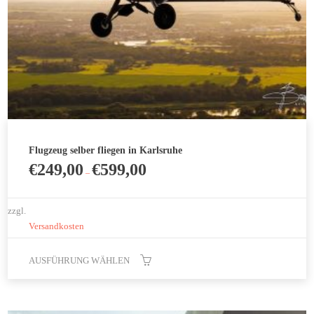
Flugzeug selber fliegen in Karlsruhe
€
249,00
€
599,00
–
zzgl.
Versandkosten
AUSFÜHRUNG WÄHLEN
Dieses
Produkt