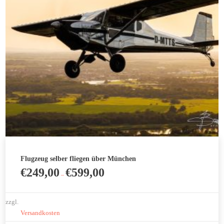
Optionen
können
auf
der
Produktseite
gewählt
werden
Flugzeug selber fliegen über München
€
249,00
€
599,00
–
zzgl.
Versandkosten