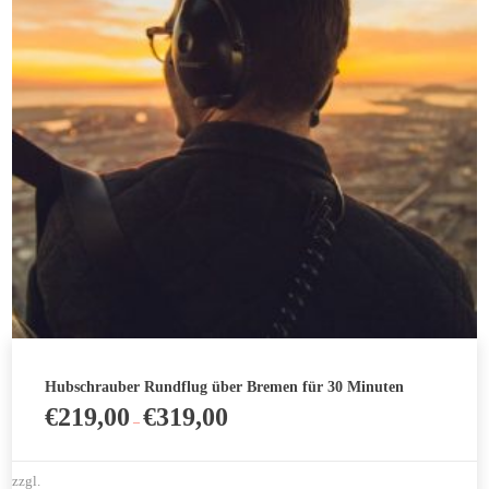
Produktseite
gewählt
werden
Hubschrauber Rundflug über Bremen für 30 Minuten
€
219,00
€
319,00
–
zzgl.