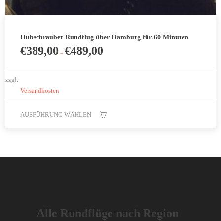
Hubschrauber Rundflug über Hamburg für 60 Minuten
€
389,00
€
489,00
–
zzgl.
Versandkosten
AUSFÜHRUNG WÄHLEN
Dieses
Produkt
weist
mehrere
Varianten
auf.
Die
Alle Rundflüge nach Region
Optionen