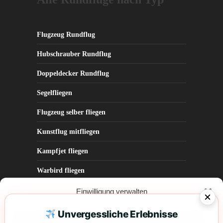
Flugzeug Rundflug
Hubschrauber Rundflug
Doppeldecker Rundflug
Segelfliegen
Flugzeug selber fliegen
Kunstflug mitfliegen
Kampfjet fliegen
Warbird fliegen
Parabelflug
Einwilligung verwalten
Um dir ein optimales Erlebnis zu bieten, verwenden wir Technologien wie Cookies,
Unvergessliche Erlebnisse
um Geräteinformationen zu speichern und/oder darauf zuzugreifen. Wenn du diesen