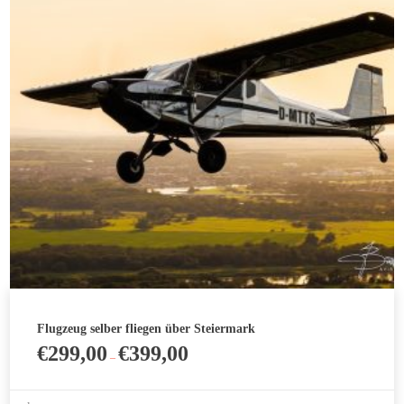
Optionen
können
auf
der
Produktseite
gewählt
werden
Flugzeug selber fliegen über Steiermark
€
299,00
€
399,00
–