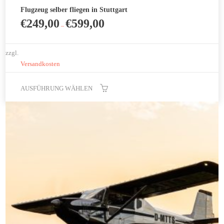
Flugzeug selber fliegen in Stuttgart
€
249,00
€
599,00
–
zzgl.
Versandkosten
AUSFÜHRUNG WÄHLEN
Dieses
Produkt
weist
mehrere
Varianten
auf.
Die
Optionen
können
auf
der