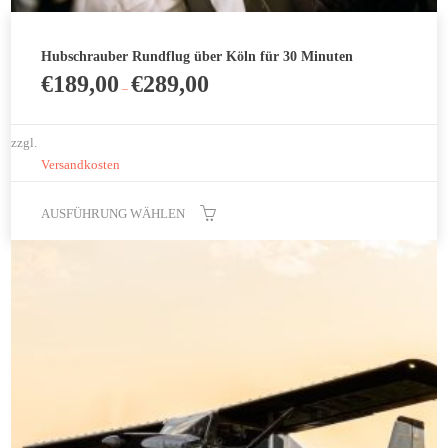
Hubschrauber Rundflug über Köln für 30 Minuten
€
189,00
€
289,00
–
zzgl.
Versandkosten
AUSFÜHRUNG WÄHLEN
Dieses
Produkt
weist
mehrere
Varianten
auf.
Die
Optionen
können