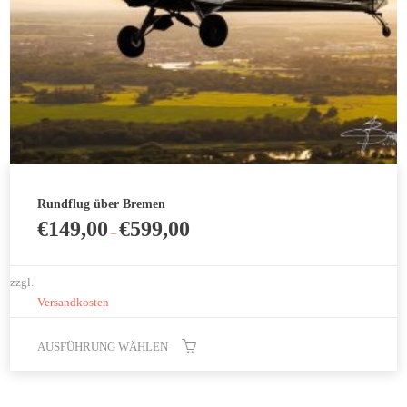
Produktseite
gewählt
werden
Rundflug über Bremen
€
149,00
€
599,00
–
zzgl.
Versandkosten
AUSFÜHRUNG WÄHLEN
Dieses
Produkt