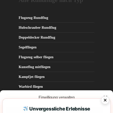
Flugzeug Rundflug
Hubschrauber Rundflug
Doppeldecker Rundflug
Segelfliegen
Flugzeug selber fliegen
Kunstflug mitfliegen
Kampfjet fliegen
Warbird fliegen
Parabelflug
Einwilligung verwalten
Um dir ein optimales Erlebnis zu bieten, verwenden wir Technologien wie Cookies,
Unvergessliche Erlebnisse
um Geräteinformationen zu speichern und/oder darauf zuzugreifen. Wenn du diesen