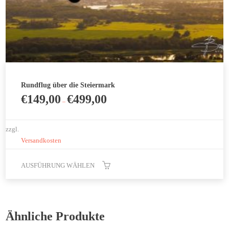
Rundflug über die Steiermark
€
149,00
€
499,00
–
zzgl.
Versandkosten
AUSFÜHRUNG WÄHLEN
Dieses
Produkt
weist
Ähnliche Produkte
mehrere