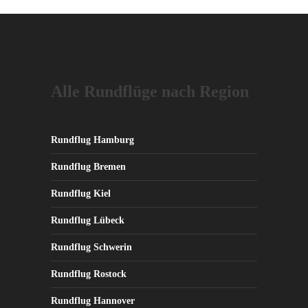
weist
mehrere
Varianten
auf.
Die
Alle Rundflüge nach Region
Optionen
können
auf
der
Rundflug Hamburg
Produktseite
Rundflug Bremen
gewählt
werden
Rundflug Kiel
Rundflug Lübeck
Rundflug Schwerin
Rundflug Rostock
Rundflug Hannover