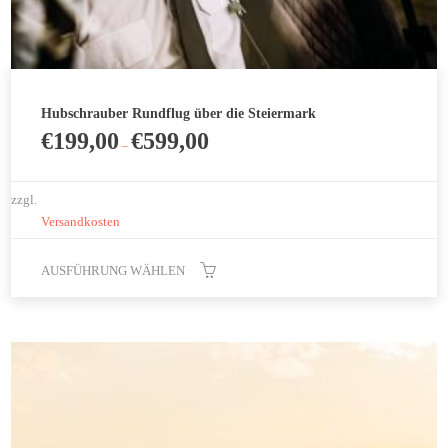
Hubschrauber Rundflug über die Steiermark
€
199,00
€
599,00
–
zzgl.
Versandkosten
AUSFÜHRUNG WÄHLEN
Dieses
Produkt
weist
mehrere
Varianten
auf.
Die