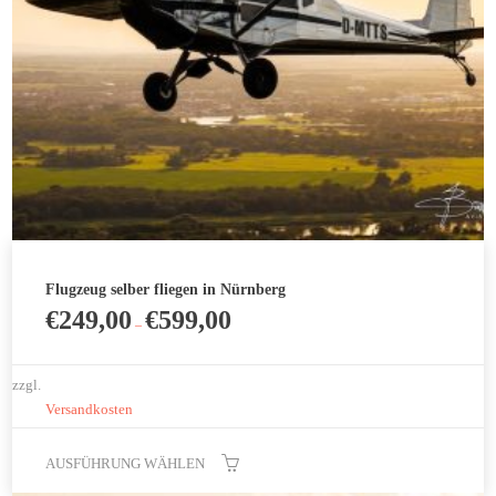
auf
der
Produktseite
gewählt
werden
Flugzeug selber fliegen in Nürnberg
€
249,00
€
599,00
–
zzgl.
Versandkosten
AUSFÜHRUNG WÄHLEN