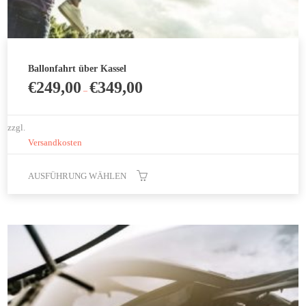
Ballonfahrt über Kassel
€
249,00
€
349,00
–
zzgl.
Versandkosten
AUSFÜHRUNG WÄHLEN
Dieses
Produkt
weist
mehrere
Varianten
auf.
Die