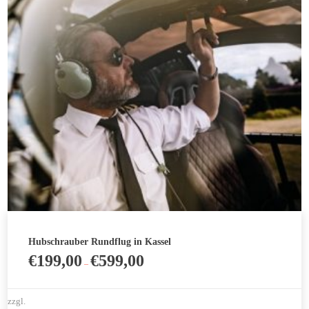
Optionen
können
auf
der
Produktseite
gewählt
werden
Hubschrauber Rundflug in Kassel
€
199,00
€
599,00
–
zzgl.