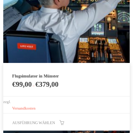
auf
der
Produktseite
gewählt
werden
Flugsimulator in Münster
€
99,00
€
379,00
–
zzgl.
Versandkosten
AUSFÜHRUNG WÄHLEN