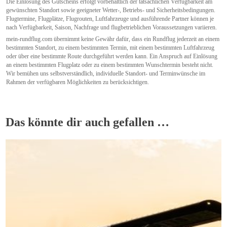
Die Einlösung des Gutscheins erfolgt vorbehaltlich der tatsächlichen Verfügbarkeit am
gewünschten Standort sowie geeigneter Wetter-, Betriebs- und Sicherheitsbedingungen.
Flugtermine, Flugplätze, Flugrouten, Luftfahrzeuge und ausführende Partner können je
nach Verfügbarkeit, Saison, Nachfrage und flugbetrieblichen Voraussetzungen variieren.
mein-rundflug.com übernimmt keine Gewähr dafür, dass ein Rundflug jederzeit an einem
bestimmten Standort, zu einem bestimmten Termin, mit einem bestimmten Luftfahrzeug
oder über eine bestimmte Route durchgeführt werden kann. Ein Anspruch auf Einlösung
an einem bestimmten Flugplatz oder zu einem bestimmten Wunschtermin besteht nicht.
Wir bemühen uns selbstverständlich, individuelle Standort- und Terminwünsche im
Rahmen der verfügbaren Möglichkeiten zu berücksichtigen.
Das könnte dir auch gefallen …