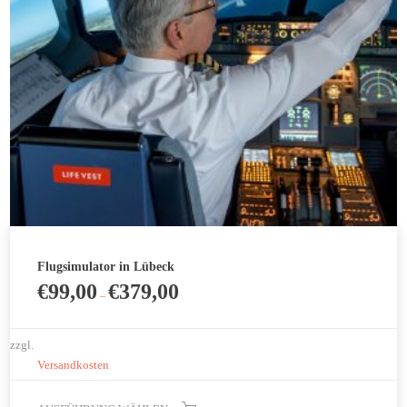
werden
Flugsimulator in Lübeck
€
99,00
€
379,00
–
zzgl.
Versandkosten