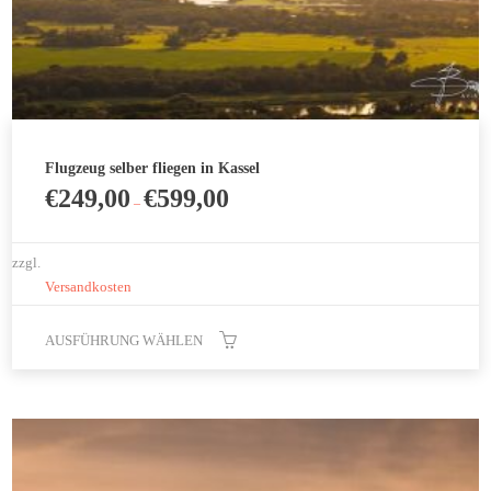
Flugzeug selber fliegen in Kassel
€
249,00
€
599,00
–
zzgl.
Versandkosten
AUSFÜHRUNG WÄHLEN
Dieses
Produkt
weist
mehrere
Varianten