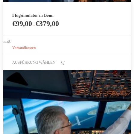
Flugsimulator in Bonn
€
99,00
€
379,00
–
zzgl.
Versandkosten
AUSFÜHRUNG WÄHLEN
Dieses
Produkt
weist
mehrere
Varianten
auf.
Die
Optionen
können