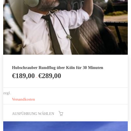
der
Produktseite
gewählt
werden
Hubschrauber Rundflug über Köln für 30 Minuten
€
189,00
€
289,00
–
zzgl.
Versandkosten
AUSFÜHRUNG WÄHLEN
Dieses