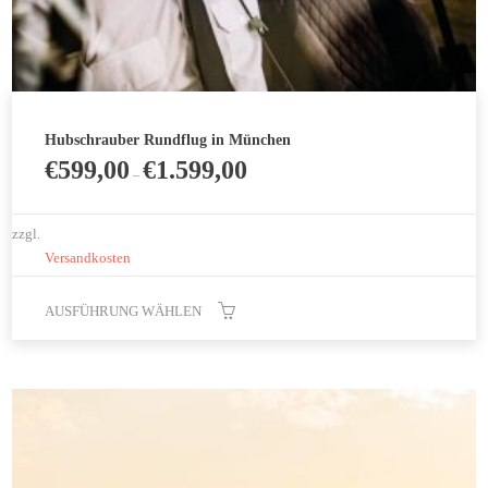
Hubschrauber Rundflug in München
€
599,00
€
1.599,00
–
zzgl.
Versandkosten
AUSFÜHRUNG WÄHLEN
Dieses
Produkt
weist
mehrere
Varianten
auf.