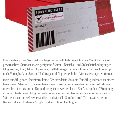
Die Einlösung des Gutscheins erfolgt vorbehaltlich der tatsächlichen Verfügbarkeit am
gewünschten Standort sowie geeigneter Wetter-, Betriebs- und Sicherheitsbedingungen.
Flugtermine, Flugplätze, Flugrouten, Luftfahrzeuge und ausführende Partner können je
nach Verfügbarkeit, Saison, Nachfrage und flugbetrieblichen Voraussetzungen variieren.
mein-rundflug.com übernimmt keine Gewähr dafür, dass ein Rundflug jederzeit an einem
bestimmten Standort, zu einem bestimmten Termin, mit einem bestimmten Luftfahrzeug
oder über eine bestimmte Route durchgeführt werden kann. Ein Anspruch auf Einlösung
an einem bestimmten Flugplatz oder zu einem bestimmten Wunschtermin besteht nicht.
Wir bemühen uns selbstverständlich, individuelle Standort- und Terminwünsche im
Rahmen der verfügbaren Möglichkeiten zu berücksichtigen.