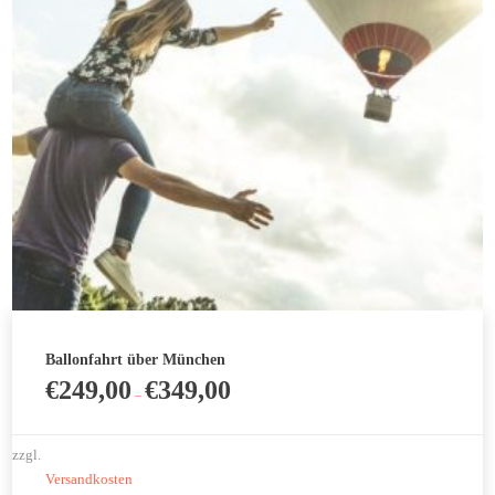
können
auf
der
Produktseite
gewählt
werden
Ballonfahrt über München
€
249,00
€
349,00
–
zzgl.
Versandkosten