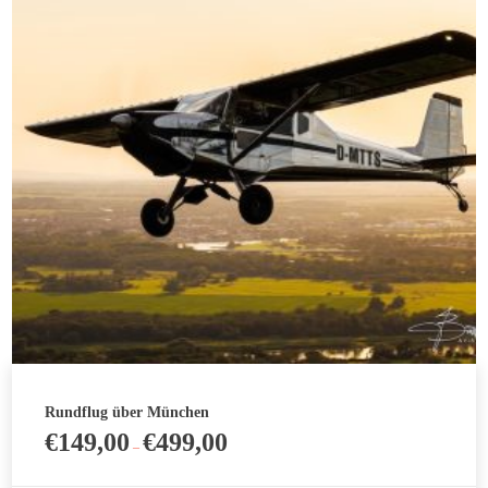
Die
Optionen
können
auf
der
Produktseite
gewählt
werden
Rundflug über München
€
149,00
€
499,00
–