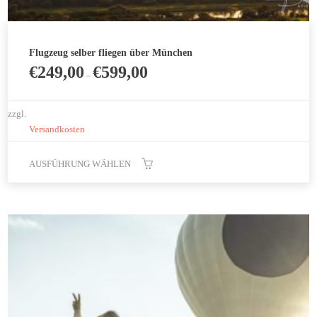
Flugzeug selber fliegen über München
€
249,00
€
599,00
–
zzgl.
Versandkosten
AUSFÜHRUNG WÄHLEN
Dieses
Produkt
weist
mehrere
Varianten
auf.
Die
Optionen