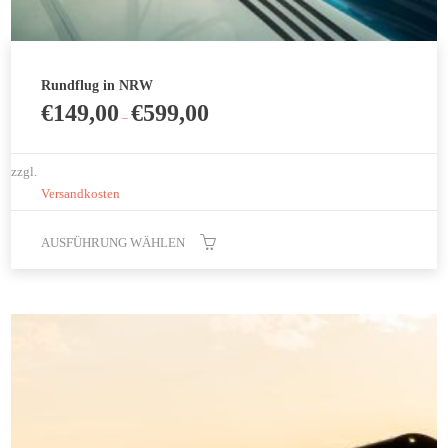
Rundflug in NRW
€
149,00
€
599,00
–
zzgl.
Versandkosten
AUSFÜHRUNG WÄHLEN
Dieses
Produkt
weist
mehrere
Varianten
auf.
Die
Optionen