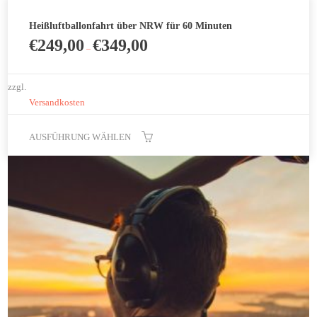
Heißluftballonfahrt über NRW für 60 Minuten
€
249,00
€
349,00
–
zzgl.
Versandkosten
AUSFÜHRUNG WÄHLEN
Dieses
Produkt
weist
mehrere
Varianten
auf.
Die
Optionen
können
auf