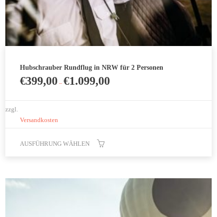
Hubschrauber Rundflug in NRW für 2 Personen
€
399,00
€
1.099,00
–
zzgl.
Versandkosten
AUSFÜHRUNG WÄHLEN
Dieses
Produkt
weist
mehrere
Varianten