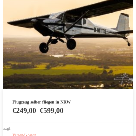
können
auf
der
Produktseite
gewählt
werden
Flugzeug selber fliegen in NRW
€
249,00
€
599,00
–
zzgl.
Versandkosten