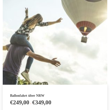
auf.
Die
Optionen
können
auf
der
Produktseite
gewählt
werden
Ballonfahrt über NRW
€
249,00
€
349,00
–