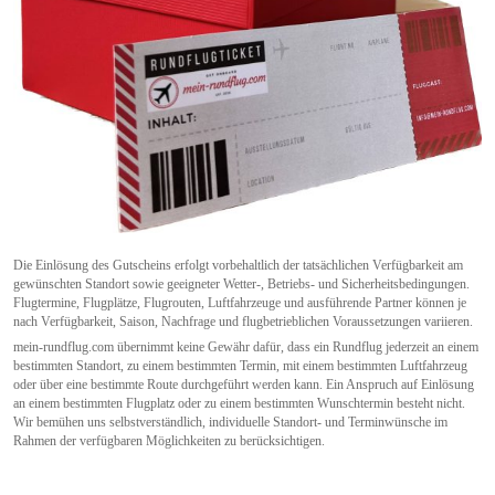
Die Einlösung des Gutscheins erfolgt vorbehaltlich der tatsächlichen Verfügbarkeit am
gewünschten Standort sowie geeigneter Wetter-, Betriebs- und Sicherheitsbedingungen.
Flugtermine, Flugplätze, Flugrouten, Luftfahrzeuge und ausführende Partner können je
nach Verfügbarkeit, Saison, Nachfrage und flugbetrieblichen Voraussetzungen variieren.
mein-rundflug.com übernimmt keine Gewähr dafür, dass ein Rundflug jederzeit an einem
bestimmten Standort, zu einem bestimmten Termin, mit einem bestimmten Luftfahrzeug
oder über eine bestimmte Route durchgeführt werden kann. Ein Anspruch auf Einlösung
an einem bestimmten Flugplatz oder zu einem bestimmten Wunschtermin besteht nicht.
Wir bemühen uns selbstverständlich, individuelle Standort- und Terminwünsche im
Rahmen der verfügbaren Möglichkeiten zu berücksichtigen.