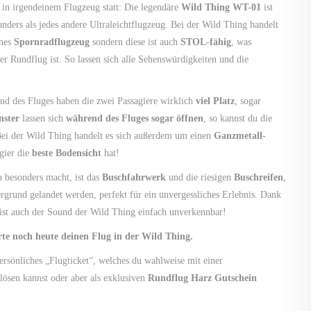
 in irgendeinem Flugzeug statt:
Die legendäre
Wild
Thing WT-01
ist
anders als
jedes andere Ultraleichtflugzeug. Bei der Wild Thing handelt
önes
Spornradflugzeug
sondern diese ist auch
STOL-fähig
, was
er Rundflug ist. So lassen sich alle Sehenswürdigkeiten und die
nd des Fluges haben die zwei Passagiere wirklich
viel Platz
, sogar
nster
lassen sich
während des Fluges sogar öffnen
, so kannst du die
ei der Wild Thing handelt es sich außerdem um einen
Ganzmetall-
gier die
beste Bodensicht
hat!
 besonders macht, ist das
Buschfahrwerk
und die riesigen
Buschreifen
,
rgrund gelandet werden, perfekt für ein unvergessliches Erlebnis. Dank
ist auch der Sound der Wild Thing einfach unverkennbar!
rte noch heute deinen Flug in der Wild Thing.
persönliches „Flugticket“, welches du wahlweise mit einer
lösen kannst oder aber als exklusiven
Rundflug Harz Gutschein