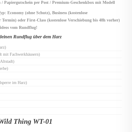
 / Papiergutschein per Post / Premium-Geschenkbox mit Modell
yp: Economy (ohne Schutz), Business (kostenlose
 Termin) oder First-Class (kostenlose Verschiebung bis 48h vorher)
Videos vom Rundflug!
r deinen Rundflug über
dem Harz
arz)
dt mit Fachwerkhäusern)
Altstadt)
erbe)
lsperre im Harz)
 Wild Thing WT-01