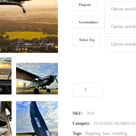
Flugzeit
Geschenkbox
Ticket-Typ
Rundflug im Harz
Menge
SKU:
N/A
Category:
FLUGZEUG RUNDFLUG
Tags:
flugzeug
,
harz
,
rundflug