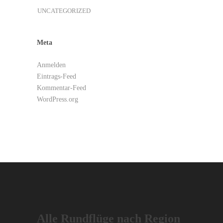
UNCATEGORIZED
Meta
Anmelden
Eintrags-Feed
Kommentar-Feed
WordPress.org
Alle Rundflüge nach Region