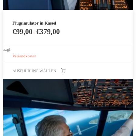
Flugsimulator in Kassel
€
99,00
€
379,00
–
zzgl.
Versandkosten
AUSFÜHRUNG WÄHLEN
Dieses
Produkt
weist
mehrere
Varianten
auf.
Die
Optionen