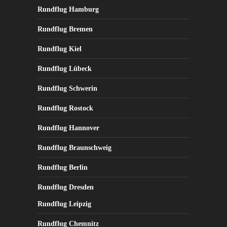
der
Rundflug Hamburg
Produktseite
Rundflug Bremen
gewählt
werden
Rundflug Kiel
Rundflug Lübeck
Rundflug Schwerin
Rundflug Rostock
Rundflug Hannover
Rundflug Braunschweig
Rundflug Berlin
Rundflug Dresden
Rundflug Leipzig
Rundflug Chemnitz