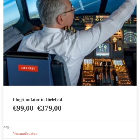
gewählt
werden
Flugsimulator in Bielefeld
€
99,00
€
379,00
–
zzgl.
Versandkosten