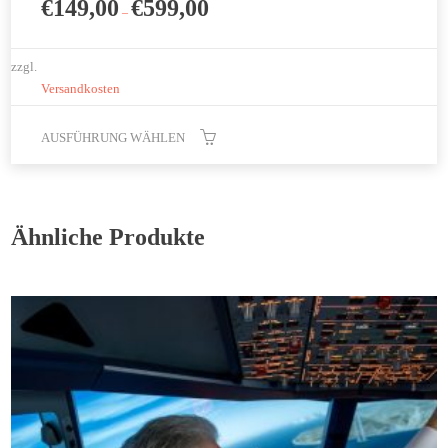
€
149,00
€
599,00
–
zzgl.
Versandkosten
AUSFÜHRUNG WÄHLEN
Dieses
Produkt
weist
Ähnliche Produkte
mehrere
Varianten
auf.
Die
Optionen
können
auf
der
Produktseite