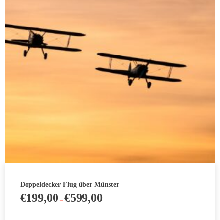
Die
Optionen
können
auf
der
Produktseite
gewählt
werden
Doppeldecker Flug über Münster
€
199,00
€
599,00
–