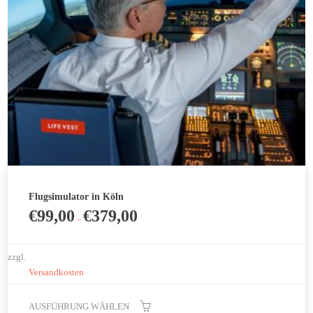
können
auf
der
Produktseite
gewählt
werden
Flugsimulator in Köln
€
99,00
€
379,00
–
zzgl.
Versandkosten
AUSFÜHRUNG WÄHLEN