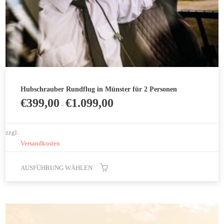
Hubschrauber Rundflug in Münster für 2 Personen
€
399,00
€
1.099,00
–
zzgl.
Versandkosten
AUSFÜHRUNG WÄHLEN
Dieses
Produkt
weist
mehrere