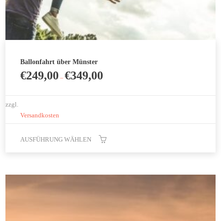
Ballonfahrt über Münster
€
249,00
€
349,00
–
zzgl.
Versandkosten
AUSFÜHRUNG WÄHLEN
Dieses
Produkt
weist
mehrere
Varianten
auf.